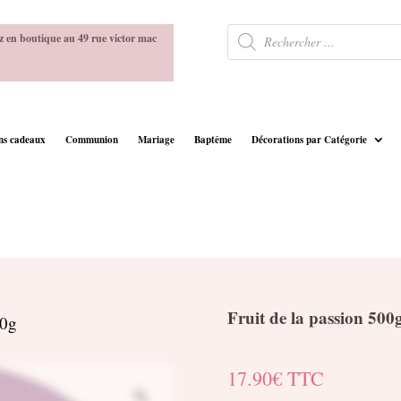
Recherche
z en boutique au 49 rue victor mac
de
produits
ins cadeaux
Communion
Mariage
Baptême
Décorations par Catégorie
Fruit de la passion 500
00g
17.90
€
TTC