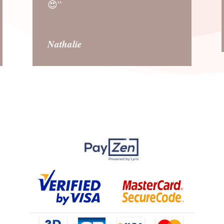
😍”
Nathalie