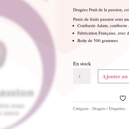
Dragées Fruit de la passion, co
Purée de fruits passion sous un
Confiserie Adam, confiserie
Fabrication Française, avec d
Boite de 500 grammes
En stock
quantité
Ajouter au
de
Fruit
de
Catégorie :
Dragées
Étiquettes :
la
passion
500g