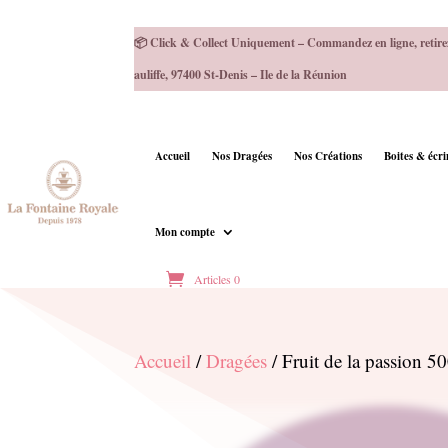
📦 Click & Collect Uniquement – Commandez en ligne, retire
auliffe, 97400 St-Denis – Ile de la Réunion
Accueil
Nos Dragées
Nos Créations
Boites & écr
Mon compte
Articles 0
Accueil
/
Dragées
/ Fruit de la passion 5