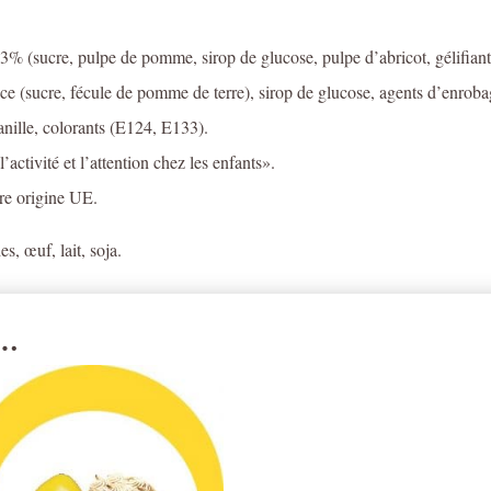
33% (sucre, pulpe de pomme, sirop de glucose, pulpe d’abricot, gélifiant:
ace (sucre, fécule de pomme de terre), sirop de glucose, agents d’enrobag
anille, colorants (E124, E133).
’activité et l’attention chez les enfants».
re origine UE.
s, œuf, lait, soja.
i…