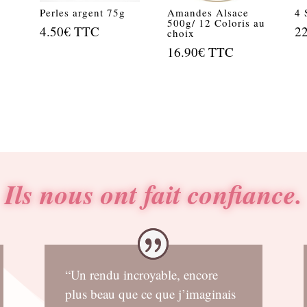
g
Perles argent 75g
Amandes Alsace
4 
500g/ 12 Coloris au
4.50
€
TTC
2
choix
16.90
€
TTC
Ils nous ont fait confiance.
“Un rendu incroyable, encore
plus beau que ce que j’imaginais