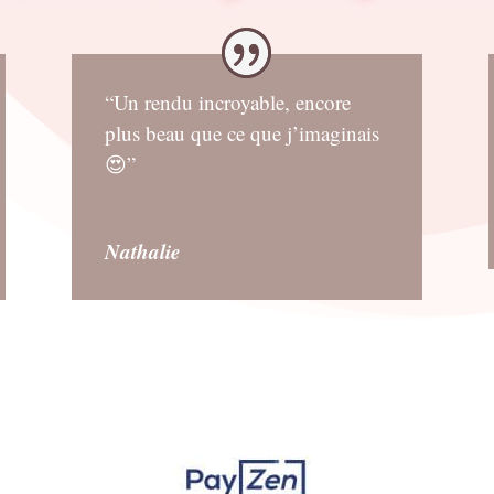
“Un rendu incroyable, encore
plus beau que ce que j’imaginais
😍”
Nathalie