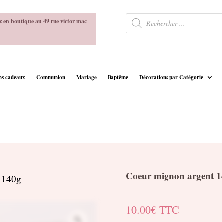
Recherche
z en boutique au 49 rue victor mac
de
produits
ins cadeaux
Communion
Mariage
Baptême
Décorations par Catégorie
Coeur mignon argent 1
t 140g
10.00
€
TTC