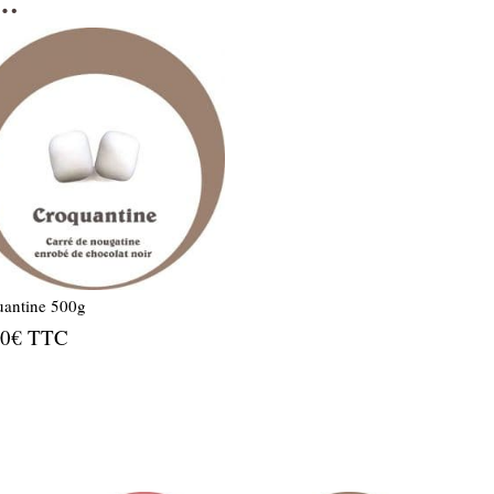
i…
uantine 500g
90
€
TTC