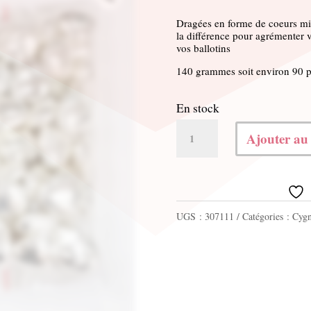
Dragées en forme de coeurs mig
la différence pour agrémenter v
vos ballotins
140 grammes soit environ 90 pe
En stock
quantité
Ajouter au
de
Coeur
mignon
UGS :
307111
Catégories :
Cygn
argent
140g