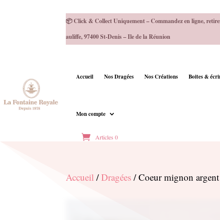
📦 Click & Collect Uniquement – Commandez en ligne, retire
auliffe, 97400 St-Denis – Ile de la Réunion
Accueil
Nos Dragées
Nos Créations
Boites & écr
Mon compte
Articles 0
Accueil
/
Dragées
/ Coeur mignon argen