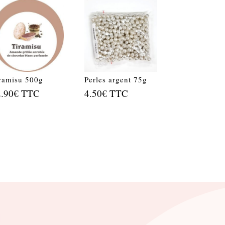
ramisu 500g
Perles argent 75g
2.90
€
TTC
4.50
€
TTC