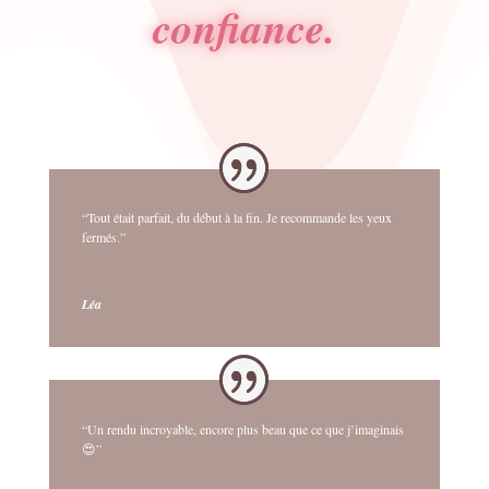
confiance.
“Tout était parfait, du début à la fin. Je recommande les yeux
fermés.”
Léa
“Un rendu incroyable, encore plus beau que ce que j’imaginais
😍”