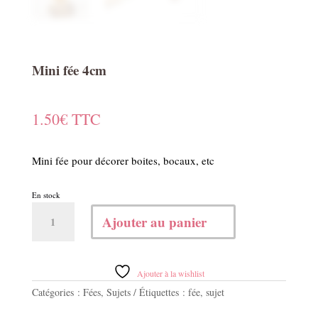
Mini fée 4cm
1.50
€
TTC
Mini fée pour décorer boites, bocaux, etc
En stock
quantité
Ajouter au panier
de
Mini
fée
4cm
Ajouter à la wishlist
Catégories :
Fées
,
Sujets
Étiquettes :
fée
,
sujet