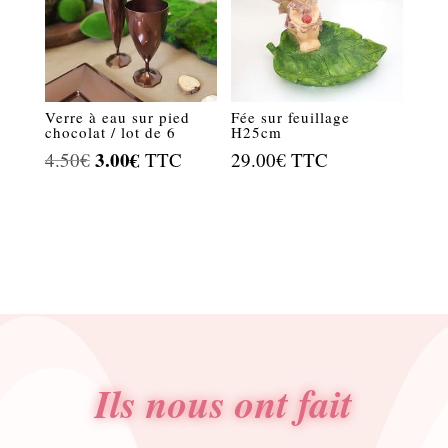
Verre à eau sur pied
Fée sur feuillage
chocolat / lot de 6
H25cm
Le
3.00
€
Le
4.50
€
TTC
29.00
€
TTC
prix
prix
initial
actuel
était :
est :
4.50€.
3.00€.
Ils nous ont fait