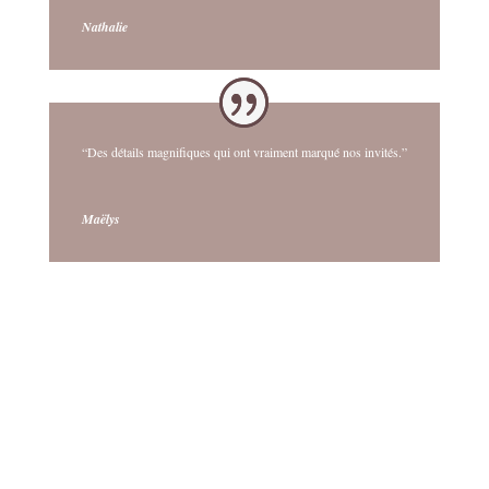
Nathalie
“Des détails magnifiques qui ont vraiment marqué nos invités.”
Maëlys