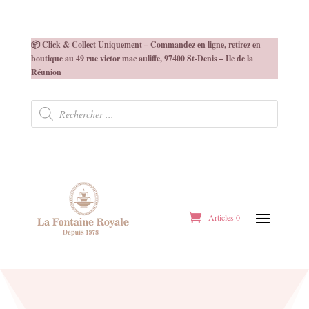
📦 Click & Collect Uniquement – Commandez en ligne, retirez en
boutique au 49 rue victor mac auliffe, 97400 St-Denis – Ile de la
Réunion
Recherche
de
produits
Articles 0