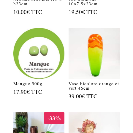
h23cm
10×7.5x23cm
10.00
€
TTC
19.50
€
TTC
Mangue 500g
Vase bicolore orange et
vert 46cm
17.90
€
TTC
39.00
€
TTC
-33%