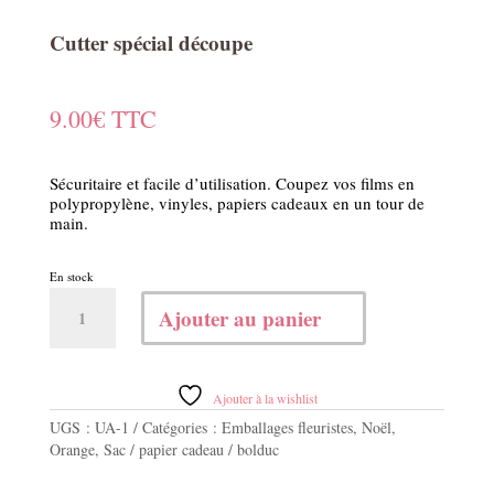
Cutter spécial découpe
9.00
€
TTC
Sécuritaire et facile d’utilisation. Coupez vos films en
polypropylène, vinyles, papiers cadeaux en un tour de
main.
En stock
quantité
Ajouter au panier
de
Cutter
spécial
découpe
Ajouter à la wishlist
UGS :
UA-1
Catégories :
Emballages fleuristes
,
Noël
,
Orange
,
Sac / papier cadeau / bolduc