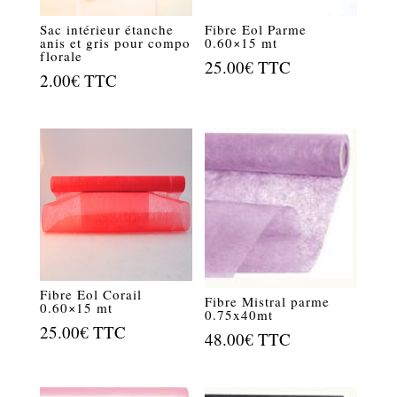
Sac intérieur étanche
Fibre Eol Parme
anis et gris pour compo
0.60×15 mt
florale
25.00
€
TTC
2.00
€
TTC
Fibre Eol Corail
Fibre Mistral parme
0.60×15 mt
0.75x40mt
25.00
€
TTC
48.00
€
TTC