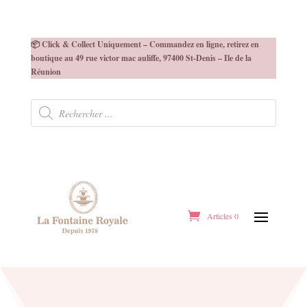
📦 Click & Collect Uniquement – Commandez en ligne, retirez en
boutique au 49 rue victor mac auliffe, 97400 St-Denis – Ile de la
Réunion
Recherche
de
produits
Articles 0