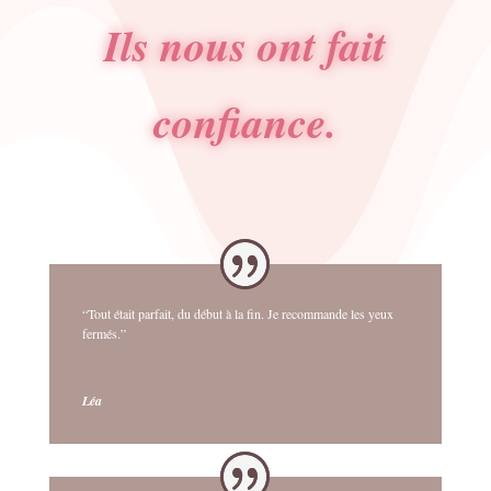
Ils nous ont fait
confiance.
“Tout était parfait, du début à la fin. Je recommande les yeux
fermés.”
Léa