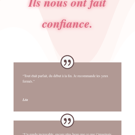
Ils nous ont fait
confiance.
“Tout était parfait, du début à la fin. Je recommande les yeux
fermés.”
Léa
“Un rendu incroyable, encore plus beau que ce que j’imaginais