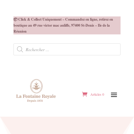
📦 Click & Collect Uniquement – Commandez en ligne, retirez en
boutique au 49 rue victor mac auliffe, 97400 St-Denis – Ile de la
Réunion
Recherche
de
produits
Articles 0