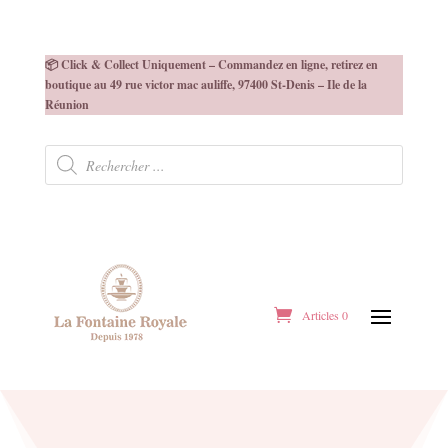
📦 Click & Collect Uniquement – Commandez en ligne, retirez en
boutique au 49 rue victor mac auliffe, 97400 St-Denis – Ile de la
Réunion
Recherche
de
produits
Articles 0