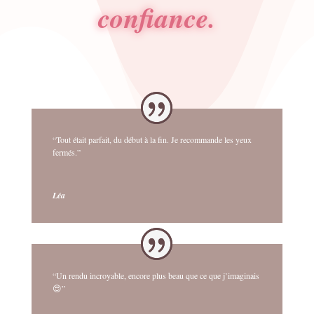
confiance.
“Tout était parfait, du début à la fin. Je recommande les yeux
fermés.”
Léa
“Un rendu incroyable, encore plus beau que ce que j’imaginais
😍”