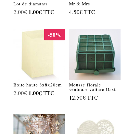
Lot de diamants
Mr & Mrs
Le
1.00
€
Le
2.00
€
TTC
4.50
€
TTC
prix
prix
initial
actuel
-50%
était :
est :
2.00€.
1.00€.
Boite haute 8x8x20cm
Mousse florale
ventouse voiture Oasis
Le
1.00
€
Le
2.00
€
TTC
12.50
€
TTC
prix
prix
initial
actuel
était :
est :
2.00€.
1.00€.