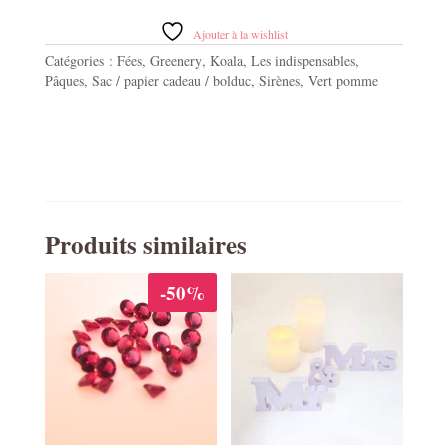
noeud
magique
Ajouter à la wishlist
vert
Catégories :
Fées
,
Greenery
,
Koala
,
Les indispensables
,
organza
Pâques
,
Sac / papier cadeau / bolduc
,
Sirènes
,
Vert pomme
bord
satin
Produits similaires
-50%