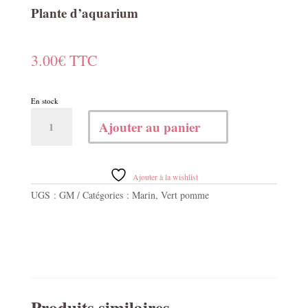
Plante d’aquarium
3.00
€
TTC
En stock
quantité
Ajouter au panier
de
Plante
d'aquarium
Ajouter à la wishlist
UGS :
GM
Catégories :
Marin
,
Vert pomme
Produits similaires