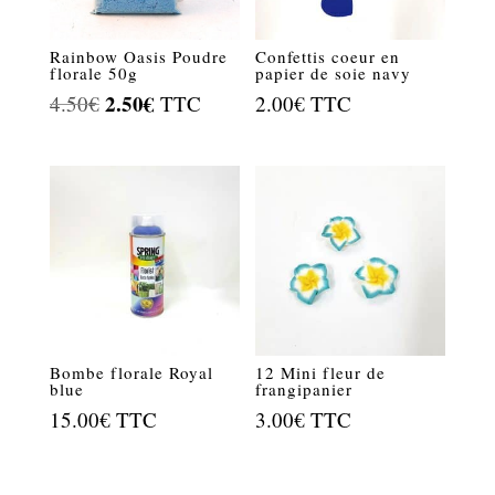
Rainbow Oasis Poudre
Confettis coeur en
florale 50g
papier de soie navy
Le
2.50
€
Le
4.50
€
TTC
2.00
€
TTC
prix
prix
initial
actuel
était :
est :
4.50€.
2.50€.
Bombe florale Royal
12 Mini fleur de
blue
frangipanier
15.00
€
TTC
3.00
€
TTC