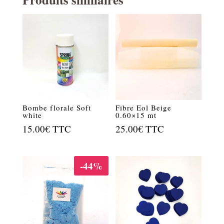
Bombe florale Soft
Fibre Eol Beige
white
0.60×15 mt
15.00
€
TTC
25.00
€
TTC
-44%