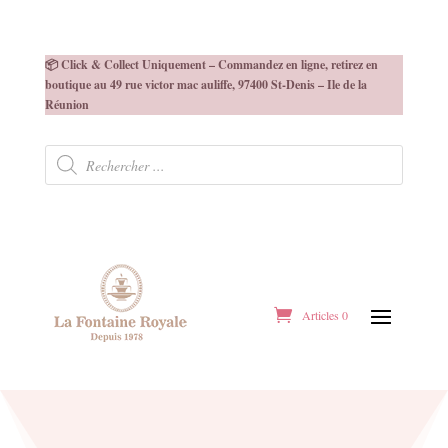
📦 Click & Collect Uniquement – Commandez en ligne, retirez en
boutique au 49 rue victor mac auliffe, 97400 St-Denis – Ile de la
Réunion
Recherche
de
produits
Articles 0