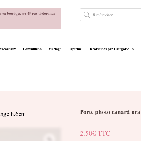
Recherche
z en boutique au 49 rue victor mac
de
produits
ins cadeaux
Communion
Mariage
Baptême
Décorations par Catégorie
Porte photo canard or
range h.6cm
2.50
€
TTC