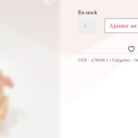
En stock
quantité
Ajouter au
de
Porte
photo
UGS :
A78698-1
Catégories :
O
canard
orange
h.6cm