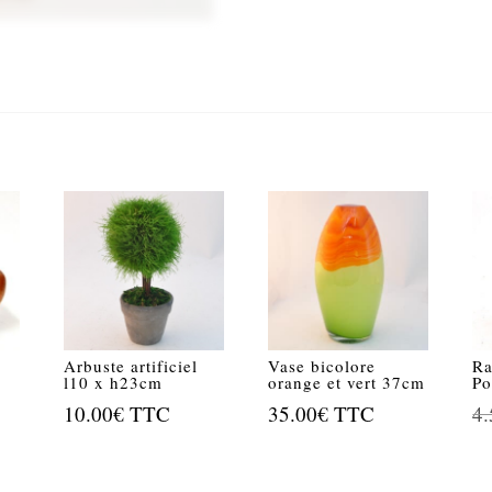
Arbuste artificiel
Vase bicolore
Ra
l10 x h23cm
orange et vert 37cm
Po
10.00
€
TTC
35.00
€
TTC
4.