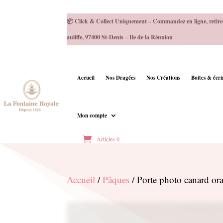
📦 Click & Collect Uniquement – Commandez en ligne, retire
auliffe, 97400 St-Denis – Ile de la Réunion
Accueil
Nos Dragées
Nos Créations
Boites & écr
Mon compte
Articles 0
Accueil
/
Pâques
/ Porte photo canard o