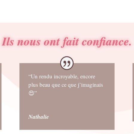
Ils nous ont fait confiance.
“Un rendu incroyable, encore
plus beau que ce que j’imaginais
😍”
Nathalie