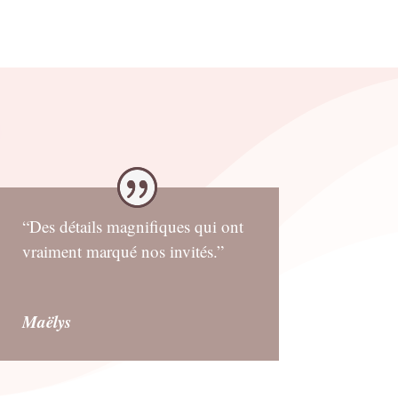
était :
est :
était :
est :
4.50€.
2.50€.
4.50€.
2.50€.
“Des détails magnifiques qui ont
vraiment marqué nos invités.”
Maëlys