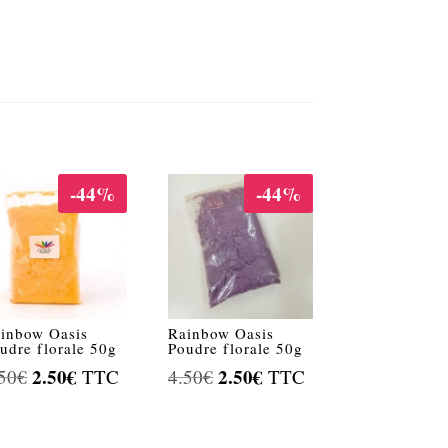
-44%
-44%
inbow Oasis
Rainbow Oasis
udre florale 50g
Poudre florale 50g
Le
2.50
€
Le
Le
2.50
€
Le
50
€
TTC
4.50
€
TTC
prix
prix
prix
prix
initial
actuel
initial
actuel