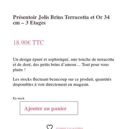
Présentoir Jolis Brins Terracotta et Or 34
cm – 3 Etages
18.90
€
TTC
Un design épuré et sophistiqué, une touche de terracotta
et de doré, des petits brins d’amour… Tout pour vous
plaire !
Les stocks fluctuant beaucoup sur ce produit, quantités
disponibles à voir directement en magasin.
En stock
Ajouter au panier
quantité
de
Présentoir
Jolis
Ajouter à la wishlist