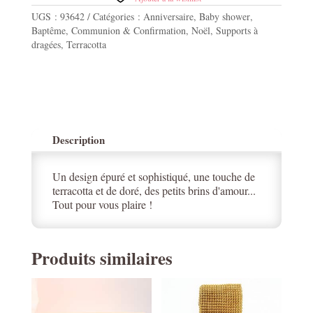
Brins
UGS :
93642
Catégories :
Anniversaire
,
Baby shower
,
Terracotta
Baptême
,
Communion & Confirmation
,
Noël
,
Supports à
et
dragées
,
Terracotta
Or
34
cm
-
3
Etages
Description
Un design épuré et sophistiqué, une touche de
terracotta et de doré, des petits brins d'amour...
Tout pour vous plaire !
Produits similaires