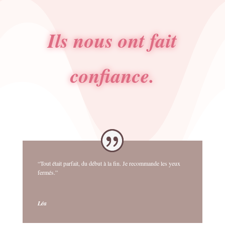
Ils nous ont fait
confiance.
“Tout était parfait, du début à la fin. Je recommande les yeux
fermés.”
Léa