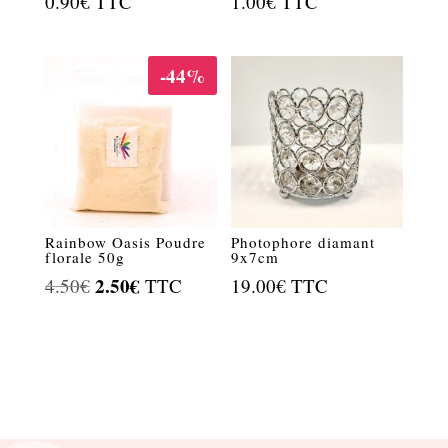
0.90
€
TTC
1.00
€
TTC
-44%
Rainbow Oasis Poudre
Photophore diamant
florale 50g
9x7cm
Le
2.50
€
Le
4.50
€
TTC
19.00
€
TTC
prix
prix
initial
actuel
était :
est :
4.50€.
2.50€.