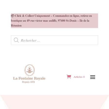
📦 Click & Collect Uniquement – Commandez en ligne, retirez en
boutique au 49 rue victor mac auliffe, 97400 St-Denis – Ile de la
Réunion
Recherche
de
produits
Articles 0