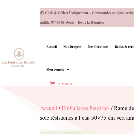
📦 Click & Collect Uniquement – Commandez en ligne, retire
auliffe, 97400 St-Denis – Ile de la Réunion
Accueil
Nos Dragées
Nos Créations
Boites & écr
Mon compte
Articles 0
Accueil
/
Emballages fleuristes
/ Rame de 
soie résistantes à l’eau 50×75 cm vert 