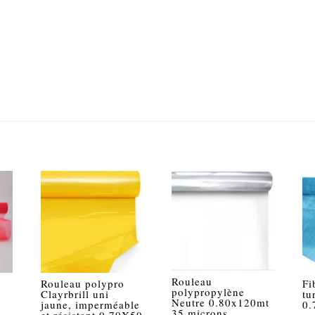
50x75
cm
vert
amande
17g/m²
Rouleau
Rouleau polypro
Fi
polypropylène
Clayrbrill uni
tu
Neutre 0.80x120mt
jaune, imperméable
0.
35 microns
et résistant 0.70X50