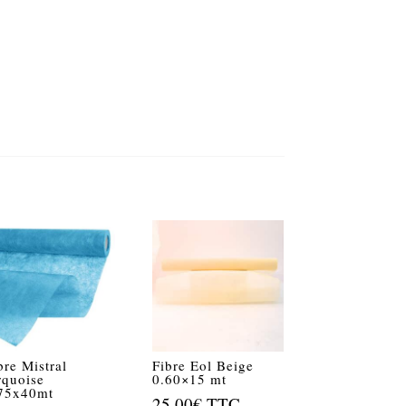
bre Mistral
Fibre Eol Beige
rquoise
0.60×15 mt
75x40mt
25.00
€
TTC