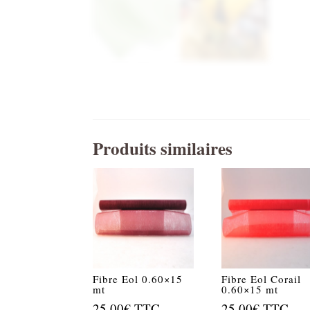
Produits similaires
Fibre Eol 0.60×15
Fibre Eol Corail
mt
0.60×15 mt
25.00
€
TTC
25.00
€
TTC