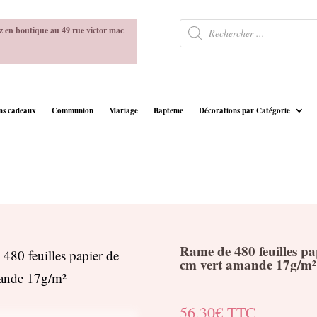
Recherche
z en boutique au 49 rue victor mac
de
produits
ins cadeaux
Communion
Mariage
Baptême
Décorations par Catégorie
Rame de 480 feuilles pap
480 feuilles papier de
cm vert amande 17g/m²
amande 17g/m²
56.30
€
TTC