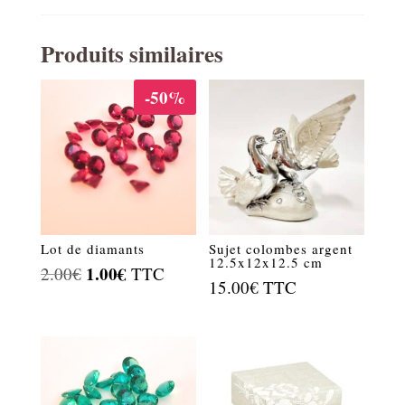
Produits similaires
-50%
Lot de diamants
Sujet colombes argent
12.5x12x12.5 cm
Le
1.00
€
Le
2.00
€
TTC
15.00
€
TTC
prix
prix
initial
actuel
était :
est :
2.00€.
1.00€.