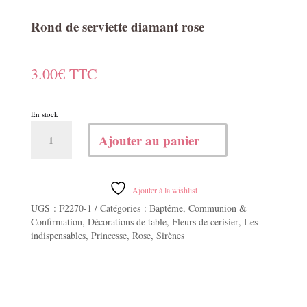
Rond de serviette diamant rose
3.00
€
TTC
En stock
quantité
Ajouter au panier
de
Rond
de
serviette
Ajouter à la wishlist
diamant
UGS :
F2270-1
Catégories :
Baptême
,
Communion &
rose
Confirmation
,
Décorations de table
,
Fleurs de cerisier
,
Les
indispensables
,
Princesse
,
Rose
,
Sirènes