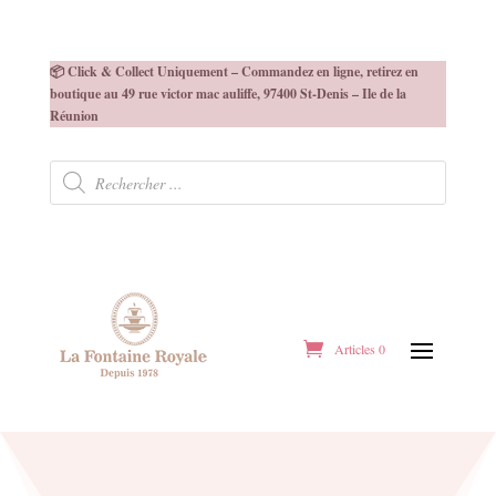
📦 Click & Collect Uniquement – Commandez en ligne, retirez en
boutique au 49 rue victor mac auliffe, 97400 St-Denis – Ile de la
Réunion
Recherche
de
produits
Articles 0