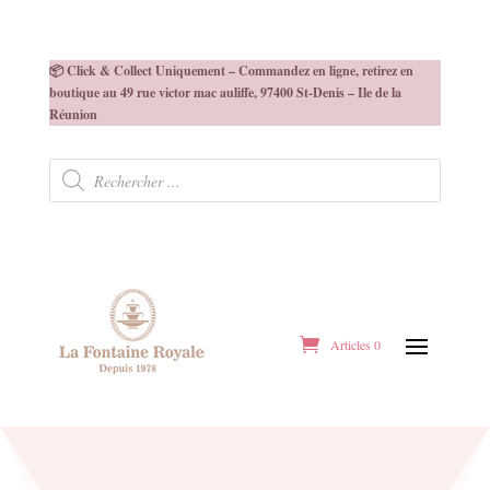
📦 Click & Collect Uniquement – Commandez en ligne, retirez en
boutique au 49 rue victor mac auliffe, 97400 St-Denis – Ile de la
Réunion
Recherche
de
produits
Articles 0