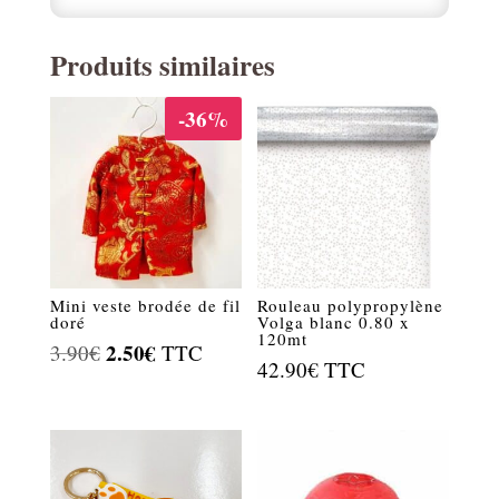
Produits similaires
-36%
Mini veste brodée de fil
Rouleau polypropylène
doré
Volga blanc 0.80 x
120mt
Le
2.50
€
Le
3.90
€
TTC
42.90
€
TTC
prix
prix
initial
actuel
était :
est :
3.90€.
2.50€.