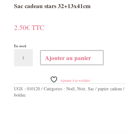
Sac cadeau stars 32+13x41cm
2.50
€
TTC
En stock
quantité
Ajouter au panier
de
Sac
cadeau
stars
Ajouter à la wishlist
32+13x41cm
UGS :
010120
Catégories :
Noël
,
Noir
,
Sac / papier cadeau /
bolduc