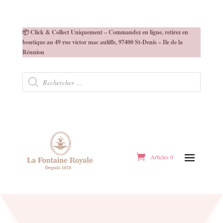
📦 Click & Collect Uniquement – Commandez en ligne, retirez en
boutique au 49 rue victor mac auliffe, 97400 St-Denis – Ile de la
Réunion
Recherche
de
produits
Articles 0