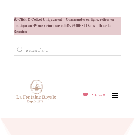
📦 Click & Collect Uniquement – Commandez en ligne, retirez en
boutique au 49 rue victor mac auliffe, 97400 St-Denis – Ile de la
Réunion
Recherche
de
produits
Articles 0