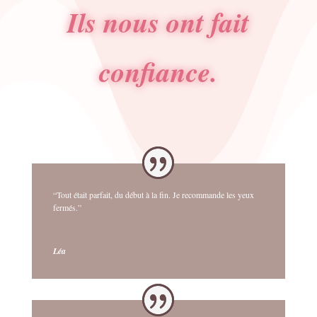
Ils nous ont fait
confiance.
“Tout était parfait, du début à la fin. Je recommande les yeux
fermés.”
Léa