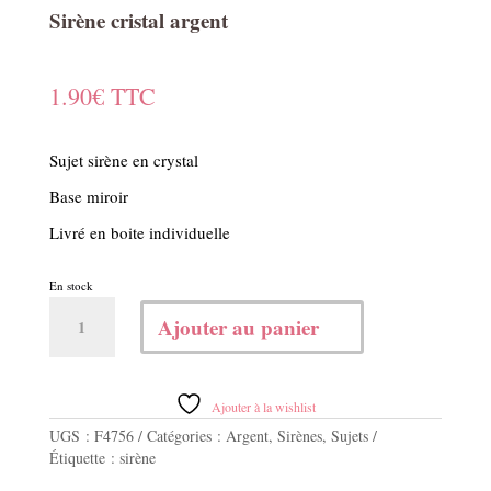
Sirène cristal argent
1.90
€
TTC
Sujet sirène en crystal
Base miroir
Livré en boite individuelle
En stock
quantité
Ajouter au panier
de
Sirène
cristal
argent
Ajouter à la wishlist
UGS :
F4756
Catégories :
Argent
,
Sirènes
,
Sujets
Étiquette :
sirène