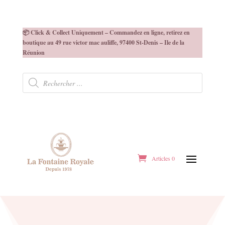
📦 Click & Collect Uniquement – Commandez en ligne, retirez en
boutique au 49 rue victor mac auliffe, 97400 St-Denis – Ile de la
Réunion
Recherche
de
produits
Articles 0