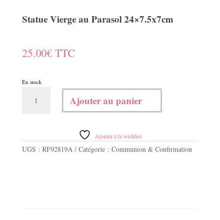
Statue Vierge au Parasol 24×7.5x7cm
25.00
€
TTC
En stock
quantité
Ajouter au panier
de
Statue
Vierge
au
Ajouter à la wishlist
Parasol
UGS :
RF92819A
Catégorie :
Communion & Confirmation
24x7.5x7cm