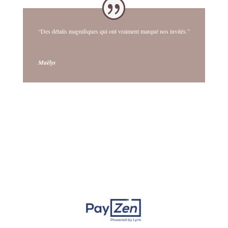
“Des détails magnifiques qui ont vraiment marqué nos invités.”
Maëlys