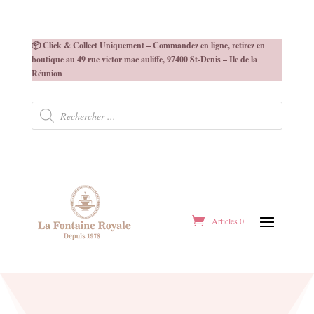
📦 Click & Collect Uniquement – Commandez en ligne, retirez en
boutique au 49 rue victor mac auliffe, 97400 St-Denis – Ile de la
Réunion
Recherche
de
produits
Articles 0