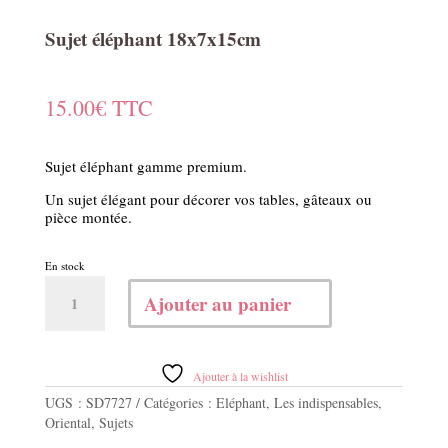
Sujet éléphant 18x7x15cm
15.00
€
TTC
Sujet éléphant gamme premium.
Un sujet élégant pour décorer vos tables, gâteaux ou
pièce montée.
En stock
quantité
Ajouter au panier
de
Sujet
éléphant
18x7x15cm
Ajouter à la wishlist
UGS :
SD7727
Catégories :
Eléphant
,
Les indispensables
,
Oriental
,
Sujets