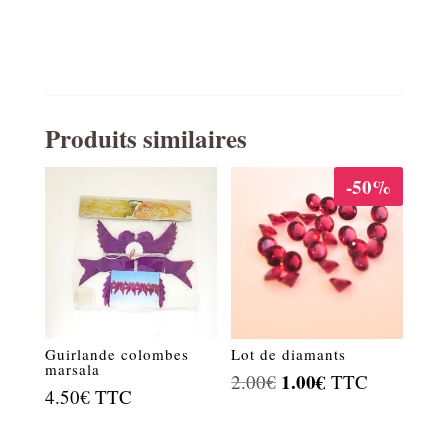
Produits similaires
-50%
Guirlande colombes
Lot de diamants
marsala
Le
1.00
€
Le
2.00
€
TTC
4.50
€
TTC
prix
prix
initial
actuel