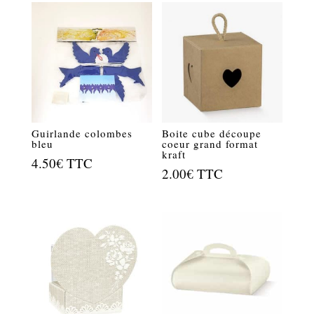
était :
est :
2.00€.
1.00€.
Guirlande colombes
Boite cube découpe
bleu
coeur grand format
kraft
4.50
€
TTC
2.00
€
TTC