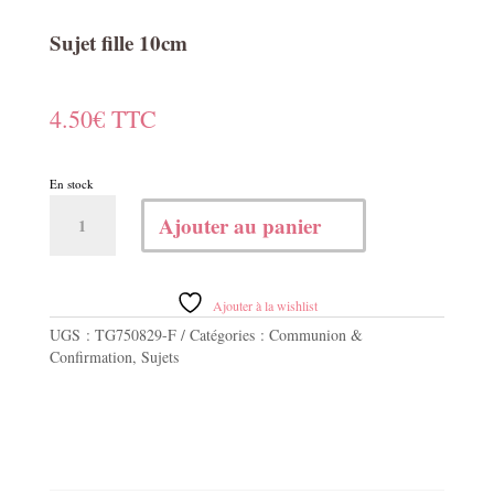
Sujet fille 10cm
4.50
€
TTC
En stock
quantité
Ajouter au panier
de
Sujet
fille
10cm
Ajouter à la wishlist
UGS :
TG750829-F
Catégories :
Communion &
Confirmation
,
Sujets