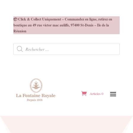
📦 Click & Collect Uniquement – Commandez en ligne, retirez en
boutique au 49 rue victor mac auliffe, 97400 St-Denis – Ile de la
Réunion
Recherche
de
produits
Articles 0