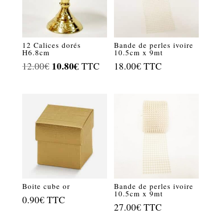
12 Calices dorés
Bande de perles ivoire
H6.8cm
10.5cm x 9mt
Le
10.80
€
Le
12.00
€
TTC
18.00
€
TTC
prix
prix
initial
actuel
était :
est :
12.00€.
10.80€.
Boite cube or
Bande de perles ivoire
10.5cm x 9mt
0.90
€
TTC
27.00
€
TTC