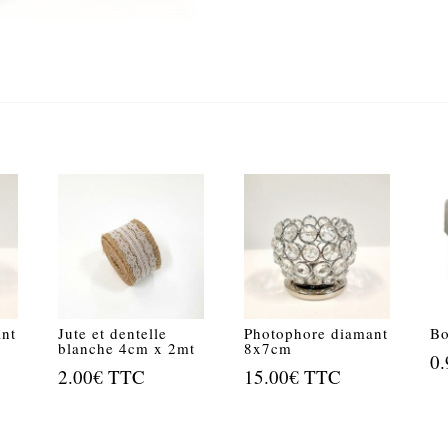
ant
Jute et dentelle
Photophore diamant
Bo
blanche 4cm x 2mt
8x7cm
0.
2.00
€
TTC
15.00
€
TTC