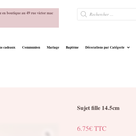
Recherche
z en boutique au 49 rue victor mac
de
produits
ins cadeaux
Communion
Mariage
Baptême
Décorations par Catégorie
Sujet fille 14.5cm
6.75
€
TTC