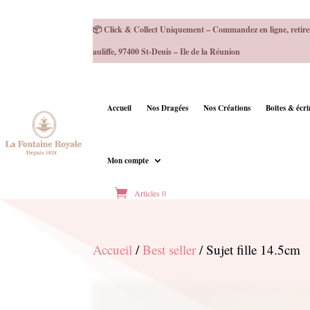
📦 Click & Collect Uniquement – Commandez en ligne, retire
auliffe, 97400 St-Denis – Ile de la Réunion
Accueil
Nos Dragées
Nos Créations
Boites & écr
Mon compte
Articles 0
Accueil
/
Best seller
/ Sujet fille 14.5cm