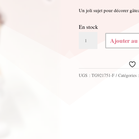
Un joli sujet pour décorer gât
En stock
quantité
Ajouter au
de
Sujet
fille
UGS :
TG921751-F
Catégories 
14.5cm