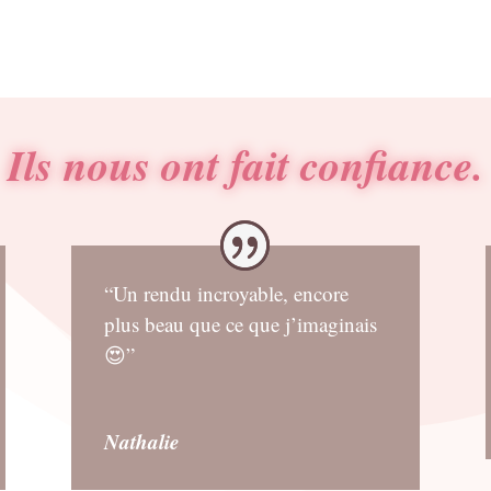
Ils nous ont fait confiance.
“Un rendu incroyable, encore
plus beau que ce que j’imaginais
😍”
Nathalie