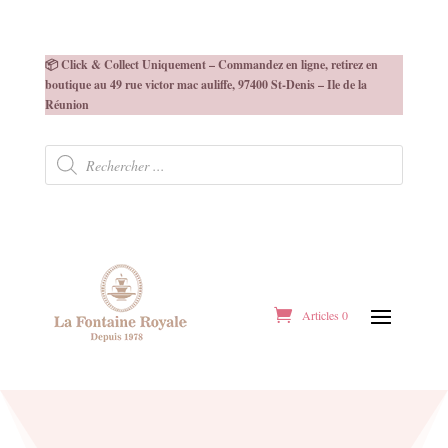
📦 Click & Collect Uniquement – Commandez en ligne, retirez en
boutique au 49 rue victor mac auliffe, 97400 St-Denis – Ile de la
Réunion
Recherche
de
produits
Articles 0