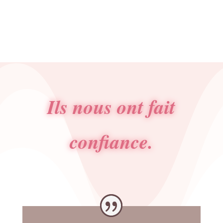
initial
actuel
était :
est :
39.00€.
36.00€.
Ils nous ont fait
confiance.