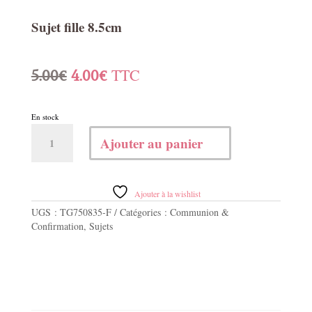
Sujet fille 8.5cm
Le
Le
TTC
5.00
€
4.00
€
prix
prix
En stock
initial
actuel
quantité
Ajouter au panier
de
était :
est :
Sujet
fille
5.00€.
4.00€.
8.5cm
Ajouter à la wishlist
UGS :
TG750835-F
Catégories :
Communion &
Confirmation
,
Sujets