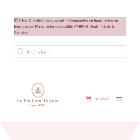
📦 Click & Collect Uniquement – Commandez en ligne, retirez en
boutique au 49 rue victor mac auliffe, 97400 St-Denis – Ile de la
Réunion
Recherche
de
produits
Articles 0