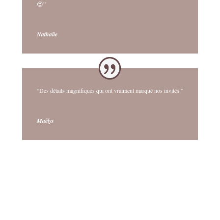
😍”
Nathalie
“Des détails magnifiques qui ont vraiment marqué nos invités.”
Maëlys