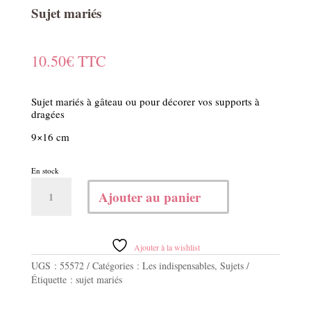
Sujet mariés
10.50
€
TTC
Sujet mariés à gâteau ou pour décorer vos supports à
dragées
9×16 cm
En stock
quantité
Ajouter au panier
de
Sujet
mariés
Ajouter à la wishlist
UGS :
55572
Catégories :
Les indispensables
,
Sujets
Étiquette :
sujet mariés