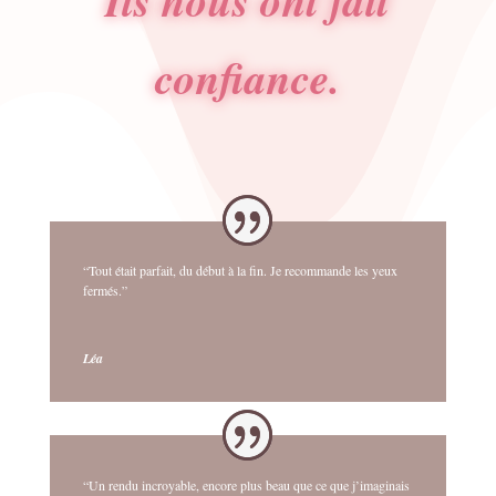
Ils nous ont fait
confiance.
“Tout était parfait, du début à la fin. Je recommande les yeux
fermés.”
Léa
“Un rendu incroyable, encore plus beau que ce que j’imaginais