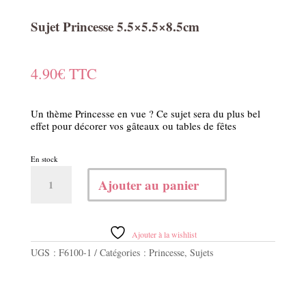
Sujet Princesse 5.5×5.5×8.5cm
4.90
€
TTC
Un thème Princesse en vue ? Ce sujet sera du plus bel
effet pour décorer vos gâteaux ou tables de fêtes
En stock
quantité
Ajouter au panier
de
Sujet
Princesse
5.5x5.5x8.5cm
Ajouter à la wishlist
UGS :
F6100-1
Catégories :
Princesse
,
Sujets