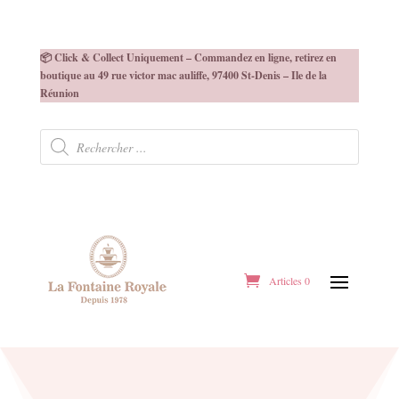
📦 Click & Collect Uniquement – Commandez en ligne, retirez en
boutique au 49 rue victor mac auliffe, 97400 St-Denis – Ile de la
Réunion
Recherche
de
produits
Articles 0