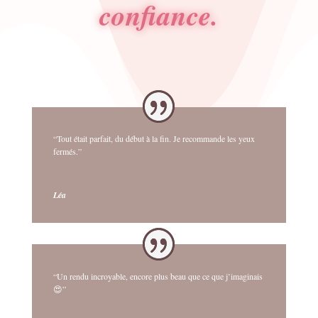
confiance.
“Tout était parfait, du début à la fin. Je recommande les yeux
fermés.”
Léa
“Un rendu incroyable, encore plus beau que ce que j’imaginais
😍”