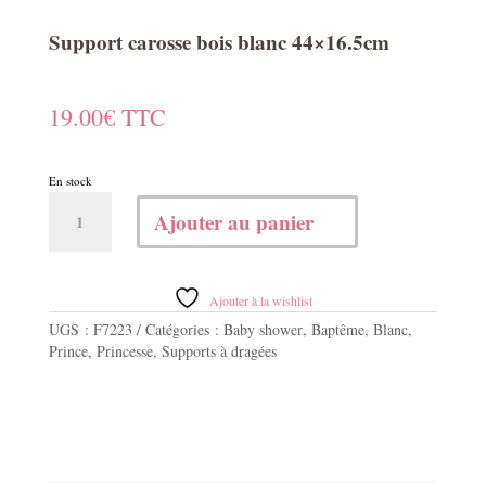
Support carosse bois blanc 44×16.5cm
19.00
€
TTC
En stock
quantité
Ajouter au panier
de
Support
carosse
bois
Ajouter à la wishlist
blanc
UGS :
F7223
Catégories :
Baby shower
,
Baptême
,
Blanc
,
44x16.5cm
Prince
,
Princesse
,
Supports à dragées