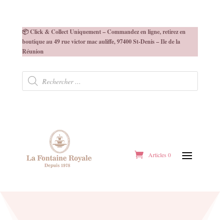
📦 Click & Collect Uniquement – Commandez en ligne, retirez en
boutique au 49 rue victor mac auliffe, 97400 St-Denis – Ile de la
Réunion
Recherche
de
produits
Articles 0