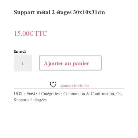
Support métal 2 étages 30x10x31cm
15.00
€
TTC
En stock
quantité
Ajouter au panier
de
Support
métal
2
Ajouter à la wishlist
étages
UGS :
F6648
Catégories :
Communion & Confirmation
,
Or
,
30x10x31cm
Supports à dragées