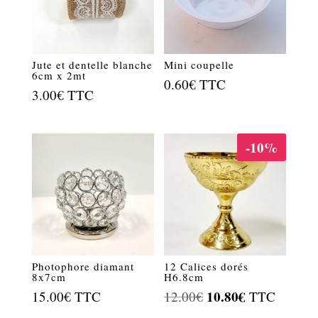
Jute et dentelle blanche
Mini coupelle
6cm x 2mt
0.60
€
TTC
3.00
€
TTC
-10%
Photophore diamant
12 Calices dorés
8x7cm
H6.8cm
Le
10.80
€
Le
15.00
€
TTC
12.00
€
TTC
prix
prix