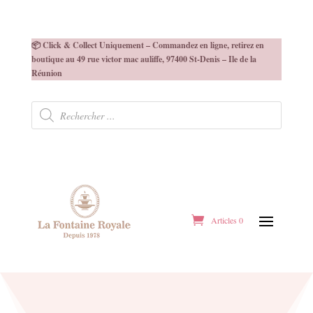
📦 Click & Collect Uniquement – Commandez en ligne, retirez en
boutique au 49 rue victor mac auliffe, 97400 St-Denis – Ile de la
Réunion
Recherche
de
produits
Articles 0