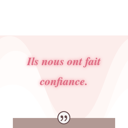
initial
actuel
était :
est :
12.00€.
10.80€.
Ils nous ont fait
confiance.