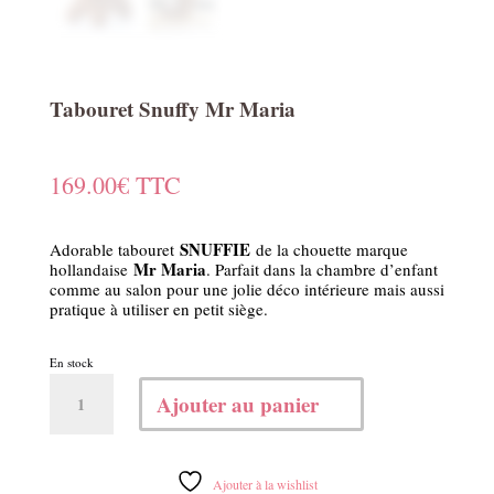
Tabouret Snuffy Mr Maria
169.00
€
TTC
SNUFFIE
Adorable tabouret
de la chouette marque
Mr Maria
hollandaise
. Parfait dans la chambre d’enfant
comme au salon pour une jolie déco intérieure mais aussi
pratique à utiliser en petit siège.
En stock
quantité
Ajouter au panier
de
Tabouret
Snuffy
Mr
Ajouter à la wishlist