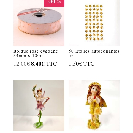
-30%
Bolduc rose cygogne
50 Etoiles autocollantes
34mm x 100m
or
Le
8.40
€
Le
12.00
€
TTC
1.50
€
TTC
prix
prix
initial
actuel
était :
est :
12.00€.
8.40€.