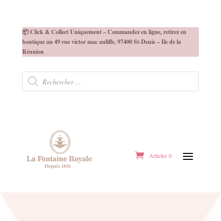
📦 Click & Collect Uniquement – Commandez en ligne, retirez en
boutique au 49 rue victor mac auliffe, 97400 St-Denis – Ile de la
Réunion
Recherche
de
produits
Articles 0