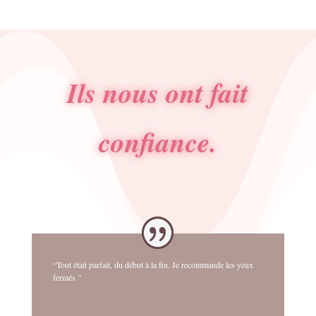
Ils nous ont fait
confiance.
“Tout était parfait, du début à la fin. Je recommande les yeux
fermés.”