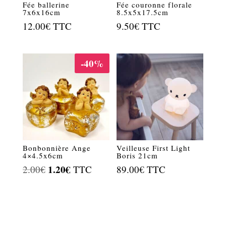
Fée ballerine
Fée couronne florale
7x6x16cm
8.5x5x17.5cm
12.00
€
TTC
9.50
€
TTC
-40%
Bonbonnière Ange
Veilleuse First Light
4×4.5x6cm
Boris 21cm
Le
1.20
€
Le
2.00
€
TTC
89.00
€
TTC
prix
prix
initial
actuel
était :
est :
2.00€.
1.20€.