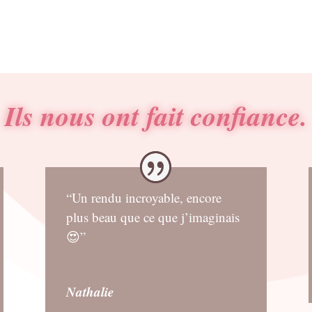
était :
est :
0.80€.
0.72€.
Ils nous ont fait confiance.
“Un rendu incroyable, encore
plus beau que ce que j’imaginais
😍”
Nathalie