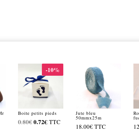
-10%
Mr
Boite petits pieds
Jute bleu
Ro
50mmx25m
fu
Le
0.72
€
Le
0.80
€
TTC
18.00
€
TTC
1
prix
prix
initial
actuel