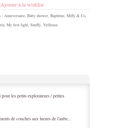
Ajouter à la wishlist
s :
Anniversaire
,
Baby shower
,
Baptême
,
Miffy & Co
,
ria
,
My first light
,
Snuffy
,
Veilleuse
ur les petits explorateurs / petites
ents de couches aux lueurs de l'aube...