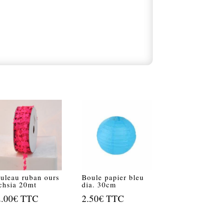
uleau ruban ours
Boule papier bleu
chsia 20mt
dia. 30cm
2.00
€
TTC
2.50
€
TTC