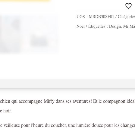
Veilleuse
First
UGS :
MRDB30SF01
Catégorie
Light
Noël
Étiquettes :
Design
,
Mr Ma
Snuffy
23cm
modèle
expo-
dernière
pièce
dispo
chien qui accompagne Miffy dans ses aventures! Et le compagnon idéal po
e noir.
 veilleuse pour l'heure du coucher, une lumière douce pour les changem