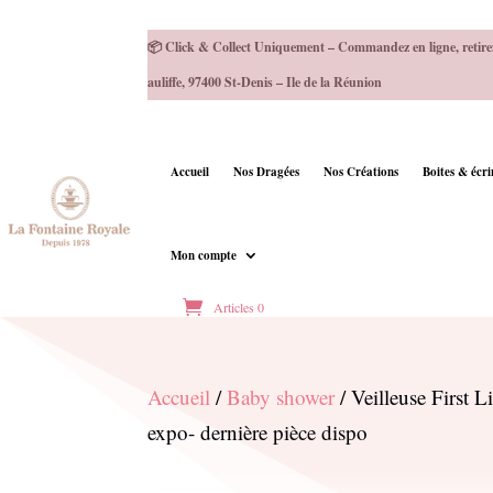
📦 Click & Collect Uniquement – Commandez en ligne, retire
auliffe, 97400 St-Denis – Ile de la Réunion
Accueil
Nos Dragées
Nos Créations
Boites & écr
Mon compte
Articles 0
Accueil
/
Baby shower
/ Veilleuse First 
expo- dernière pièce dispo