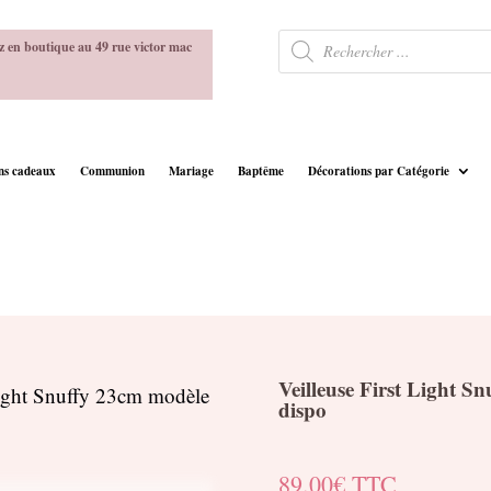
Recherche
z en boutique au 49 rue victor mac
de
produits
ins cadeaux
Communion
Mariage
Baptême
Décorations par Catégorie
Veilleuse First Light S
Light Snuffy 23cm modèle
dispo
89.00
€
TTC