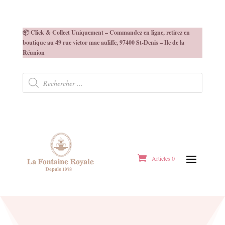
📦 Click & Collect Uniquement – Commandez en ligne, retirez en
boutique au 49 rue victor mac auliffe, 97400 St-Denis – Ile de la
Réunion
Recherche
de
produits
Articles 0