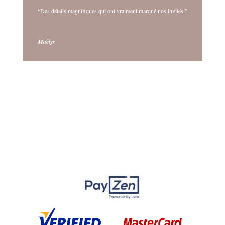
“Des détails magnifiques qui ont vraiment marqué nos invités.”
Maëlys