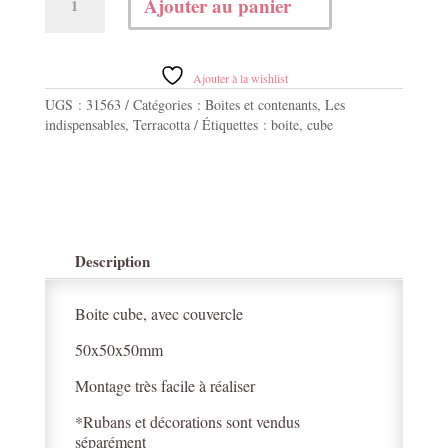
Ajouter au panier
de
Boite
cube
terracotta
Ajouter à la wishlist
UGS :
31563
Catégories :
Boites et contenants
,
Les
indispensables
,
Terracotta
Étiquettes :
boite
,
cube
Description
Boite cube, avec couvercle
50x50x50mm
Montage très facile à réaliser
*Rubans et décorations sont vendus
séparément