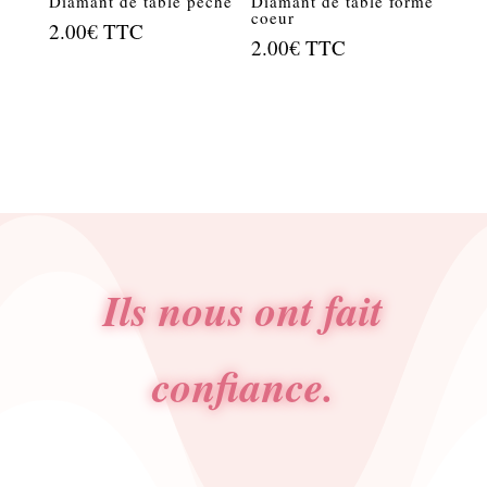
Diamant de table pèche
Diamant de table forme
coeur
2.00
€
TTC
2.00
€
TTC
Ils nous ont fait
confiance.