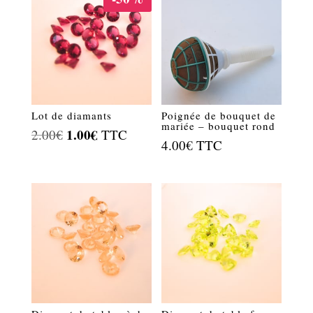
2.00€.
1.00€.
Lot de diamants
Poignée de bouquet de
mariée – bouquet rond
Le
1.00
€
Le
2.00
€
TTC
4.00
€
TTC
prix
prix
initial
actuel
était :
est :
2.00€.
1.00€.