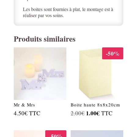
Les boites sont fournies à plat, le montage est à
réaliser par vos soins.
Produits similaires
-50%
Mr & Mrs
Boite haute 8x8x20cm
Le
1.00
€
Le
4.50
€
TTC
2.00
€
TTC
prix
prix
initial
actuel
-50%
était :
est :