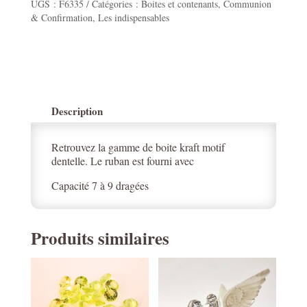
UGS :
F6335
Catégories :
Boites et contenants
,
Communion
5x5x5.3cm
& Confirmation
,
Les indispensables
Description
Retrouvez la gamme de boite kraft motif
dentelle. Le ruban est fourni avec
Capacité 7 à 9 dragées
Produits similaires