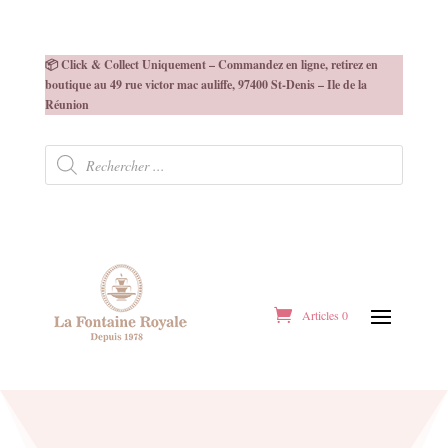
📦 Click & Collect Uniquement – Commandez en ligne, retirez en
boutique au 49 rue victor mac auliffe, 97400 St-Denis – Ile de la
Réunion
Recherche
de
produits
Articles 0