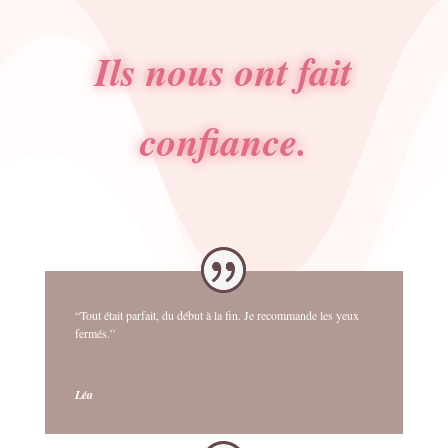
Ils nous ont fait
confiance.
“Tout était parfait, du début à la fin. Je recommande les yeux
fermés.”
Léa