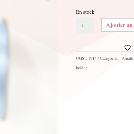
En stock
quantité
Ajouter au
de
Bolduc
texturé
UGS :
1914
Catégories :
Amalfi 
50mm
bolduc
x
100m