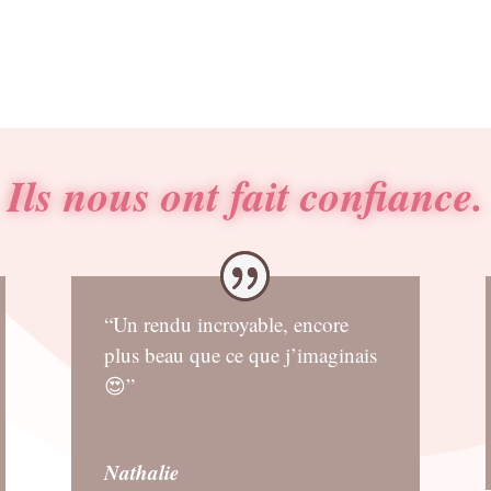
 :
40€.
Ils nous ont fait confiance.
“Un rendu incroyable, encore
plus beau que ce que j’imaginais
😍”
Nathalie