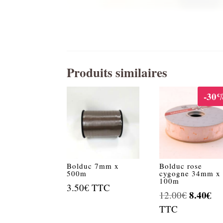
Produits similaires
-30
Bolduc 7mm x
Bolduc rose
500m
cygogne 34mm x
100m
3.50
€
TTC
Le
8.40
€
Le
12.00
€
prix
pri
TTC
initial
act