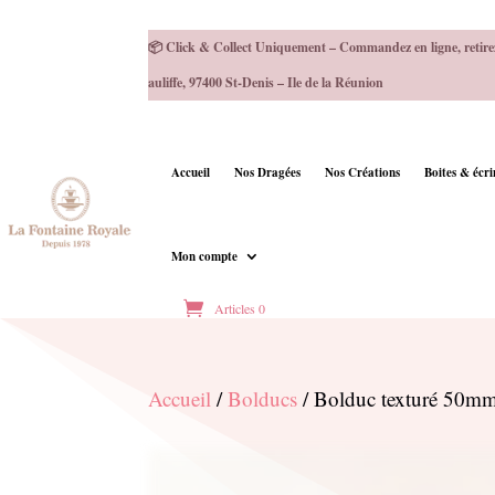
📦 Click & Collect Uniquement – Commandez en ligne, retire
auliffe, 97400 St-Denis – Ile de la Réunion
Accueil
Nos Dragées
Nos Créations
Boites & écr
Mon compte
Articles 0
Accueil
/
Bolducs
/ Bolduc texturé 50m