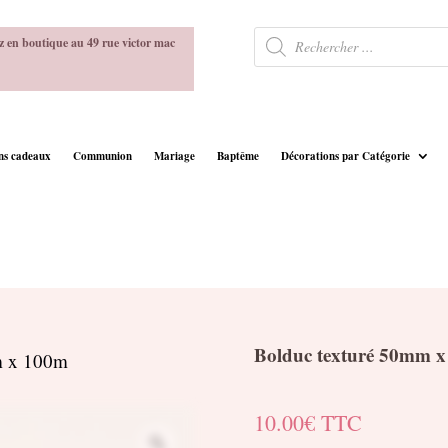
Recherche
z en boutique au 49 rue victor mac
de
produits
ins cadeaux
Communion
Mariage
Baptême
Décorations par Catégorie
Bolduc texturé 50mm 
m x 100m
10.00
€
TTC