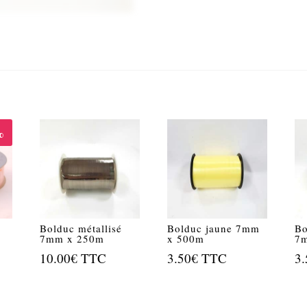
%
Bolduc métallisé
Bolduc jaune 7mm
Bo
7mm x 250m
x 500m
7
10.00
€
TTC
3.50
€
TTC
3.
x
uel