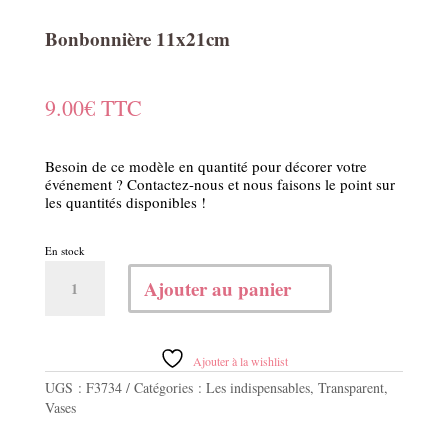
Bonbonnière 11x21cm
9.00
€
TTC
Besoin de ce modèle en quantité pour décorer votre
événement ? Contactez-nous et nous faisons le point sur
les quantités disponibles !
En stock
quantité
Ajouter au panier
de
Bonbonnière
11x21cm
Ajouter à la wishlist
UGS :
F3734
Catégories :
Les indispensables
,
Transparent
,
Vases