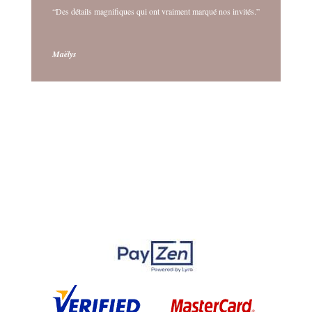
“Des détails magnifiques qui ont vraiment marqué nos invités.”
Maëlys