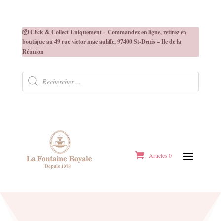
📦 Click & Collect Uniquement – Commandez en ligne, retirez en
boutique au 49 rue victor mac auliffe, 97400 St-Denis – Ile de la
Réunion
Recherche
de
produits
Articles 0