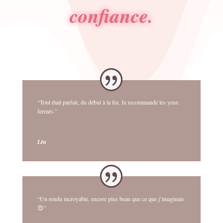
confiance.
“Tout était parfait, du début à la fin. Je recommande les yeux
fermés.”
Léa
“Un rendu incroyable, encore plus beau que ce que j’imaginais
😍”