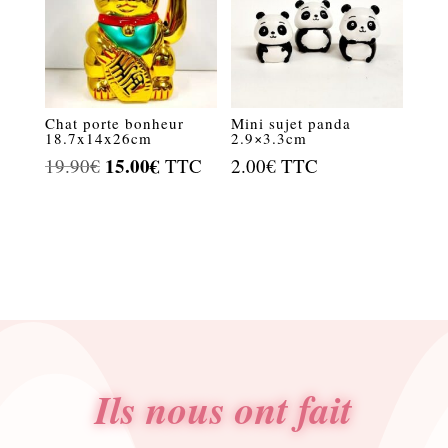
Chat porte bonheur
Mini sujet panda
18.7x14x26cm
2.9×3.3cm
Le
15.00
€
Le
19.90
€
TTC
2.00
€
TTC
prix
prix
initial
actuel
était :
est :
19.90€.
15.00€.
Ils nous ont fait