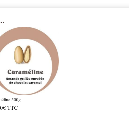
i…
méline 500g
90
€
TTC