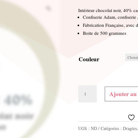
Intérieur chocolat noir, 40% ca
Confiserie Adam, confiserie
Fabrication Française, avec d
Boite de 500 grammes
Couleur
quantité
Ajouter au
de
Chocolat
noir
UGS :
ND
Catégories :
Dragées
40%