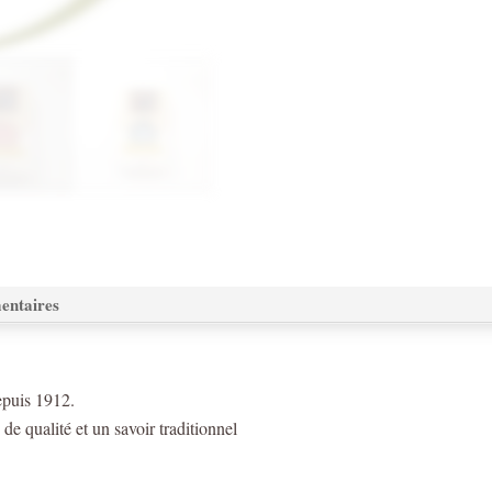
cacao
500g
/
15
Coloris
au
choix
entaires
epuis 1912.
de qualité et un savoir traditionnel