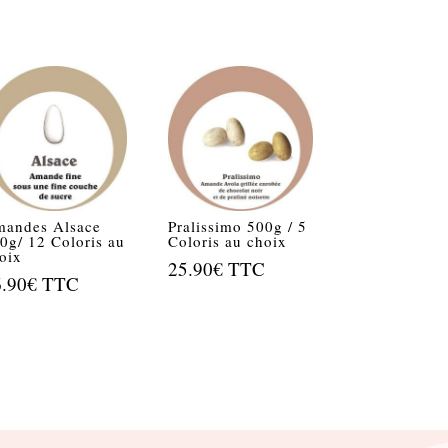
andes Alsace
Pralissimo 500g / 5
0g/ 12 Coloris au
Coloris au choix
oix
25.90
€
TTC
6.90
€
TTC