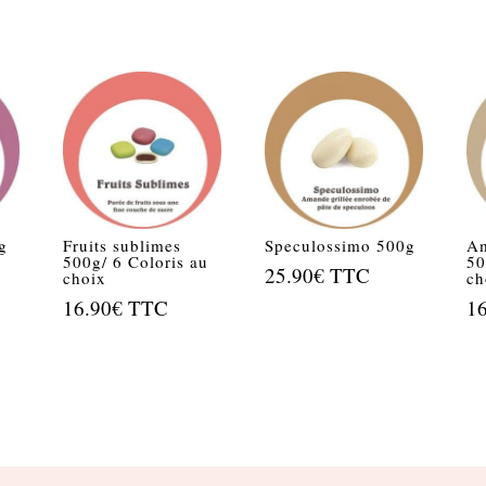
g
Fruits sublimes
Speculossimo 500g
Am
500g/ 6 Coloris au
50
25.90
€
TTC
choix
ch
16.90
€
TTC
1