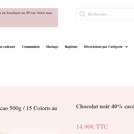
Recherche
z en boutique au 49 rue victor mac
de
produits
ins cadeaux
Communion
Mariage
Baptême
Décorations par Catégorie
Chocolat noir 40% caca
cao 500g / 15 Coloris au
14.90
€
TTC