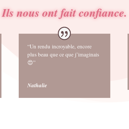
Ils nous ont fait confiance.
“Un rendu incroyable, encore
plus beau que ce que j’imaginais
😍”
Nathalie