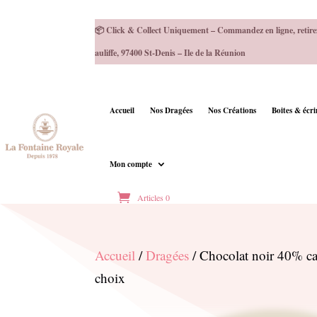
📦 Click & Collect Uniquement – Commandez en ligne, retire
auliffe, 97400 St-Denis – Ile de la Réunion
Accueil
Nos Dragées
Nos Créations
Boites & écr
Mon compte
Articles 0
Accueil
/
Dragées
/ Chocolat noir 40% ca
choix