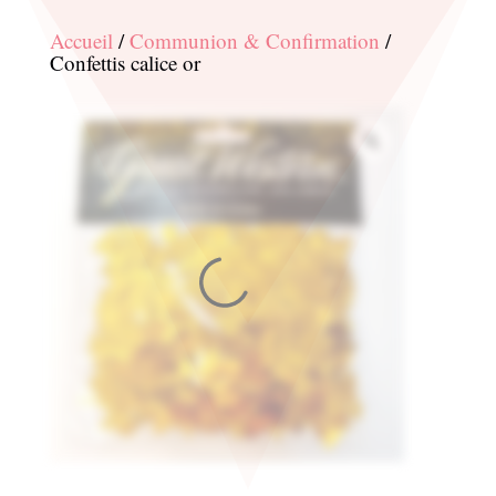
Accueil
/
Communion & Confirmation
/
Confettis calice or