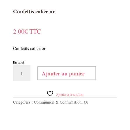
Confettis calice or
2.00
€
TTC
Confettis calice or
En stock
quantité
Ajouter au panier
de
Confettis
calice
or
Ajouter à la wishlist
Catégories :
Communion & Confirmation
,
Or