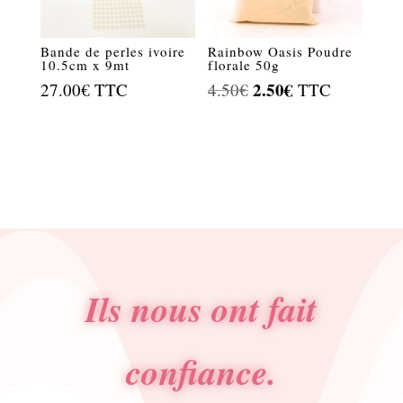
Bande de perles ivoire
Rainbow Oasis Poudre
10.5cm x 9mt
florale 50g
Le
2.50
€
Le
27.00
€
TTC
4.50
€
TTC
prix
prix
initial
actuel
était :
est :
4.50€.
2.50€.
Ils nous ont fait
confiance.