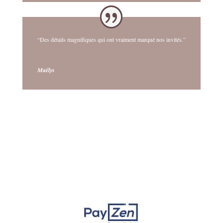
“Des détails magnifiques qui ont vraiment marqué nos invités.”
Maëlys