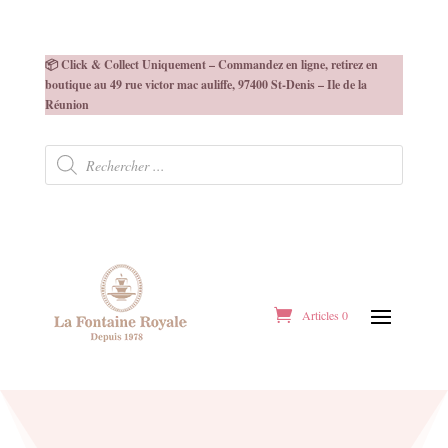
📦 Click & Collect Uniquement – Commandez en ligne, retirez en
boutique au 49 rue victor mac auliffe, 97400 St-Denis – Ile de la
Réunion
Recherche
de
produits
Articles 0