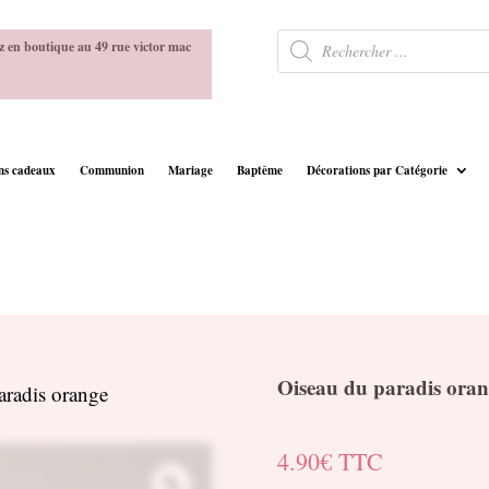
Recherche
z en boutique au 49 rue victor mac
de
produits
ins cadeaux
Communion
Mariage
Baptême
Décorations par Catégorie
Oiseau du paradis oran
aradis orange
4.90
€
TTC