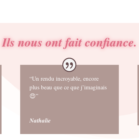
Ils nous ont fait confiance.
“Un rendu incroyable, encore
plus beau que ce que j’imaginais
😍”
Nathalie