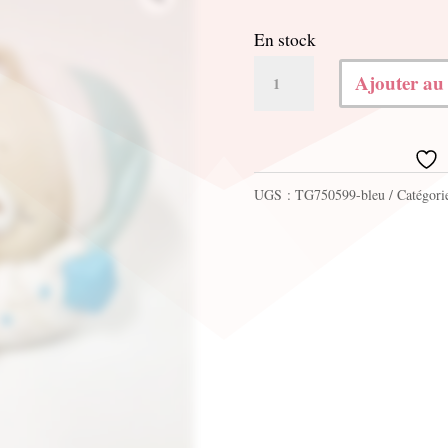
En stock
quantité
Ajouter au
de
Tirelire
ours
UGS :
TG750599-bleu
Catégori
bleu
h9cm