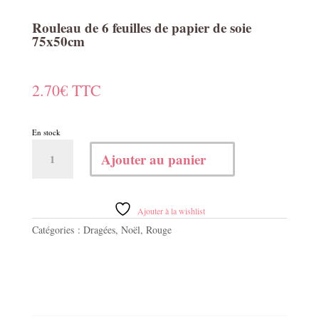
Rouleau de 6 feuilles de papier de soie
75x50cm
2.70
€
TTC
En stock
quantité
Ajouter au panier
de
Rouleau
de
6
Ajouter à la wishlist
feuilles
Catégories :
Dragées
,
Noël
,
Rouge
de
papier
de
soie
75x50cm