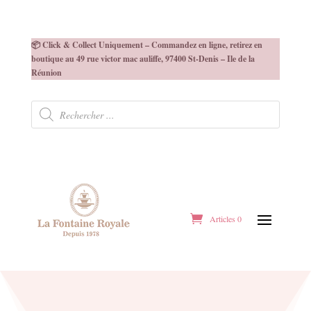
📦 Click & Collect Uniquement – Commandez en ligne, retirez en
boutique au 49 rue victor mac auliffe, 97400 St-Denis – Ile de la
Réunion
Recherche
de
produits
Articles 0