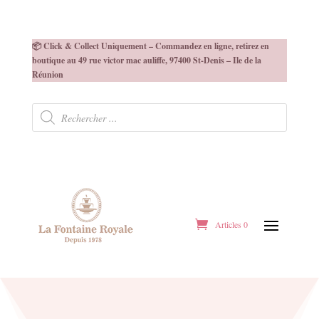
📦 Click & Collect Uniquement – Commandez en ligne, retirez en
boutique au 49 rue victor mac auliffe, 97400 St-Denis – Ile de la
Réunion
Recherche
de
produits
Articles 0