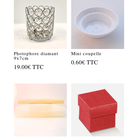
était :
est :
4.50€.
2.50€.
Photophore diamant
Mini coupelle
9x7cm
0.60
€
TTC
19.00
€
TTC