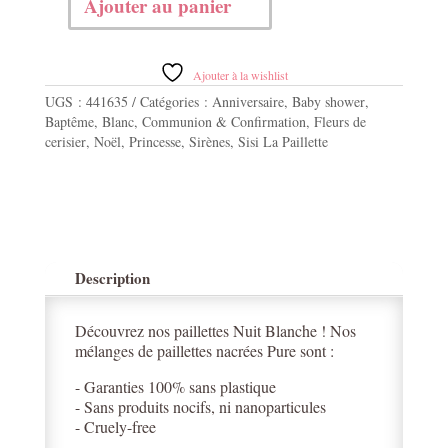
Ajouter au panier
quantité
de
SISI
LA
Ajouter à la wishlist
PAILLETTE
UGS :
441635
Catégories :
Anniversaire
,
Baby shower
,
-
Baptême
,
Blanc
,
Communion & Confirmation
,
Fleurs de
Paillettes
cerisier
,
Noël
,
Princesse
,
Sirènes
,
Sisi La Paillette
"Nuit
blanche"
5ml
Description
Découvrez nos paillettes Nuit Blanche ! Nos
mélanges de paillettes nacrées Pure sont :
- Garanties 100% sans plastique
- Sans produits nocifs, ni nanoparticules
- Cruely-free