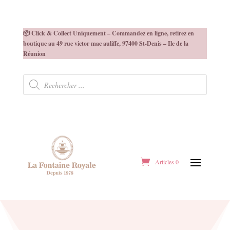
📦 Click & Collect Uniquement – Commandez en ligne, retirez en
boutique au 49 rue victor mac auliffe, 97400 St-Denis – Ile de la
Réunion
Recherche
de
produits
Articles 0