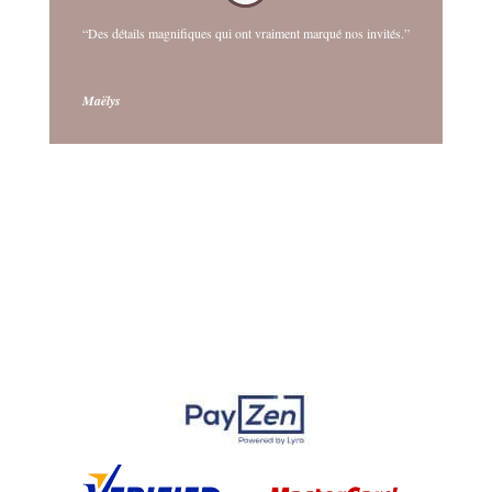
“Des détails magnifiques qui ont vraiment marqué nos invités.”
Maëlys