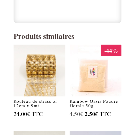
Produits similaires
-44%
Rouleau de strass or
Rainbow Oasis Poudre
12cm x 9mt
florale 50g
Le
2.50
€
Le
24.00
€
TTC
4.50
€
TTC
prix
prix
initial
actuel