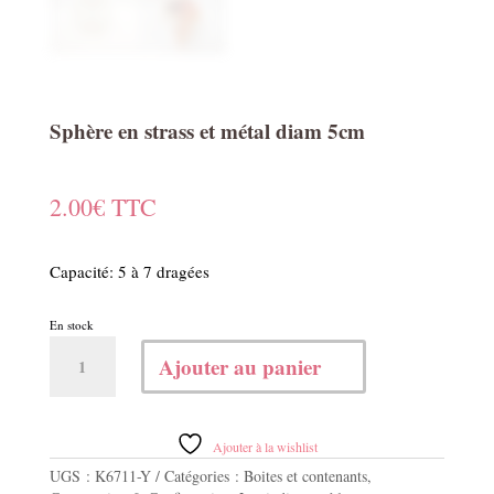
Sphère en strass et métal diam 5cm
2.00
€
TTC
Capacité: 5 à 7 dragées
En stock
quantité
Ajouter au panier
de
Sphère
en
strass
Ajouter à la wishlist
et
UGS :
K6711-Y
Catégories :
Boites et contenants
,
métal