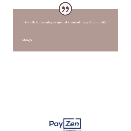
“Des détails magnifiques qui ont vraiment marqué nos invités.”
Maëlys