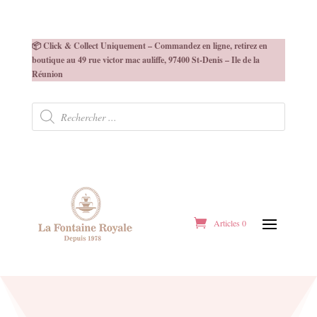
📦 Click & Collect Uniquement – Commandez en ligne, retirez en
boutique au 49 rue victor mac auliffe, 97400 St-Denis – Ile de la
Réunion
Recherche
de
produits
Articles 0