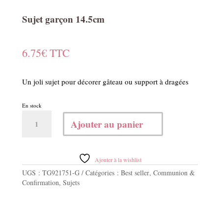
Sujet garçon 14.5cm
6.75
€
TTC
Un joli sujet pour décorer gâteau ou support à dragées
En stock
quantité
Ajouter au panier
de
Sujet
garçon
14.5cm
Ajouter à la wishlist
UGS :
TG921751-G
Catégories :
Best seller
,
Communion &
Confirmation
,
Sujets