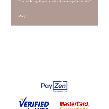
“Des détails magnifiques qui ont vraiment marqué nos invités.”
Maëlys