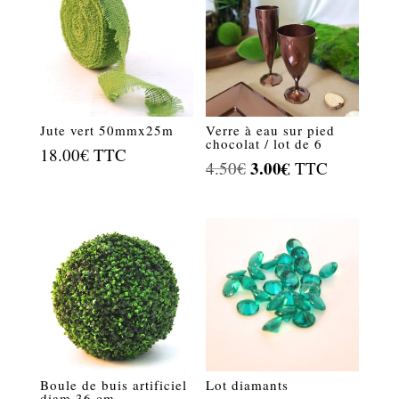
Jute vert 50mmx25m
Verre à eau sur pied
chocolat / lot de 6
18.00
€
TTC
Le
3.00
€
Le
4.50
€
TTC
prix
prix
initial
actuel
était :
est :
4.50€.
3.00€.
Boule de buis artificiel
Lot diamants
diam 36 cm