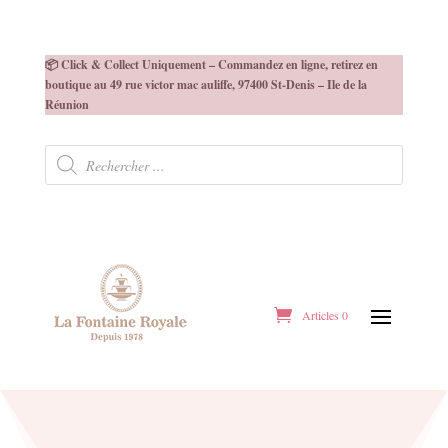
📦 Click & Collect Uniquement – Commandez en ligne, retirez en
boutique au 49 rue victor mac auliffe, 97400 St-Denis – Ile de la
Réunion
Recherche
de
produits
Articles 0