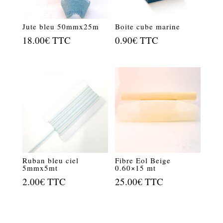
Jute bleu 50mmx25m
Boite cube marine
18.00
€
TTC
0.90
€
TTC
Ruban bleu ciel
Fibre Eol Beige
5mmx5mt
0.60×15 mt
2.00
€
TTC
25.00
€
TTC