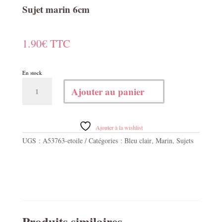
Sujet marin 6cm
1.90
€
TTC
En stock
quantité
Ajouter au panier
de
Sujet
marin
6cm
Ajouter à la wishlist
UGS :
A53763-etoile
Catégories :
Bleu clair
,
Marin
,
Sujets
Produits similaires