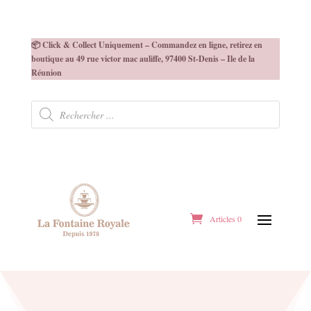
📦 Click & Collect Uniquement – Commandez en ligne, retirez en
boutique au 49 rue victor mac auliffe, 97400 St-Denis – Ile de la
Réunion
Recherche
de
produits
Articles 0