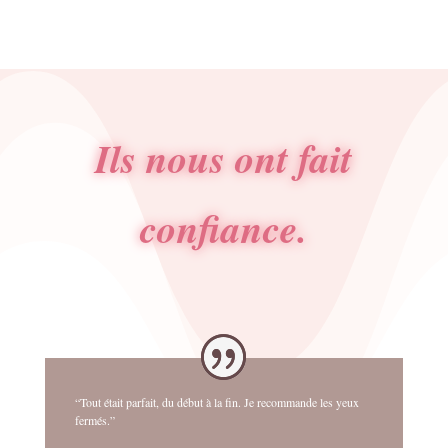
Ils nous ont fait
confiance.
“Tout était parfait, du début à la fin. Je recommande les yeux
fermés.”