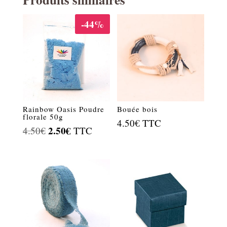
-44%
Rainbow Oasis Poudre
Bouée bois
florale 50g
4.50
€
TTC
Le
2.50
€
Le
4.50
€
TTC
prix
prix
initial
actuel
était :
est :
4.50€.
2.50€.