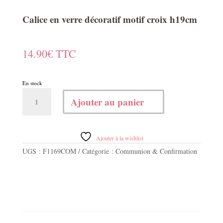
Calice en verre décoratif motif croix h19cm
14.90
€
TTC
En stock
quantité
Ajouter au panier
de
Calice
en
verre
Ajouter à la wishlist
décoratif
UGS :
F1169COM
Catégorie :
Communion & Confirmation
motif
croix
h19cm