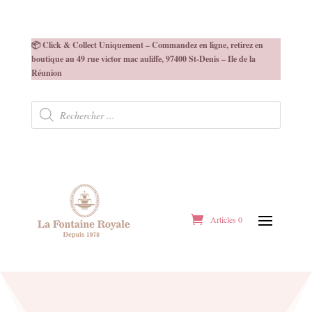
📦 Click & Collect Uniquement – Commandez en ligne, retirez en
boutique au 49 rue victor mac auliffe, 97400 St-Denis – Ile de la
Réunion
Recherche
de
produits
Articles 0