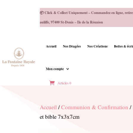
📦 Click & Collect Uniquement – Commandez en ligne, retire
auliffe, 97400 St-Denis – Ile de la Réunion
Accueil
Nos Dragées
Nos Créations
Boites & écr
Mon compte
Articles 0
Accueil
/
Communion & Confirmation
/ 
et bible 7x3x7cm