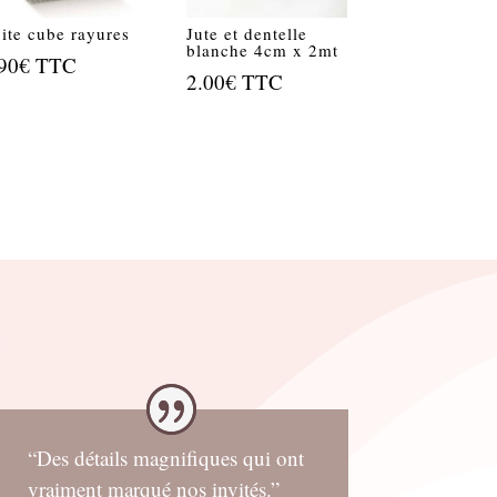
ite cube rayures
Jute et dentelle
blanche 4cm x 2mt
90
€
TTC
2.00
€
TTC
“Des détails magnifiques qui ont
vraiment marqué nos invités.”