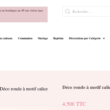
Recherche
z en boutique au 49 rue victor mac
de
produits
ins cadeaux
Communion
Mariage
Baptême
Décorations par Catégorie
Déco ronde à motif cali
Déco ronde à motif calice
4.50
€
TTC