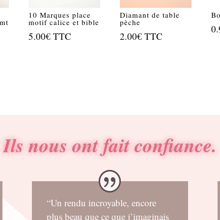
10 Marques place
Diamant de table
Bo
9mt
motif calice et bible
pèche
0.
5.00
€
TTC
2.00
€
TTC
Ils nous ont fait confiance.
“Un rendu incroyable, encore
plus beau que ce que j’imaginais