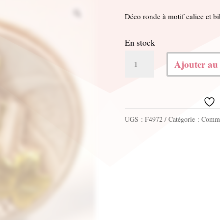
Déco ronde à motif calice et 
En stock
quantité
Ajouter au
de
Déco
ronde
UGS :
F4972
Catégorie :
Commu
à
motif
calice
et
bible
7x3x7cm