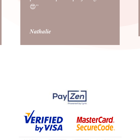
😍”
Nathalie