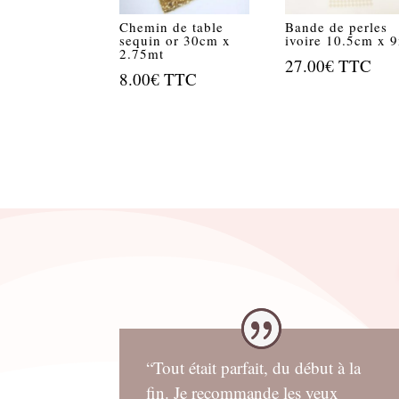
Chemin de table
Bande de perles
sequin or 30cm x
ivoire 10.5cm x 
2.75mt
27.00
€
TTC
8.00
€
TTC
“Tout était parfait, du début à la
fin. Je recommande les yeux