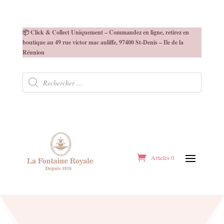
📦 Click & Collect Uniquement – Commandez en ligne, retirez en
boutique au 49 rue victor mac auliffe, 97400 St-Denis – Ile de la
Réunion
Recherche
de
produits
Articles 0