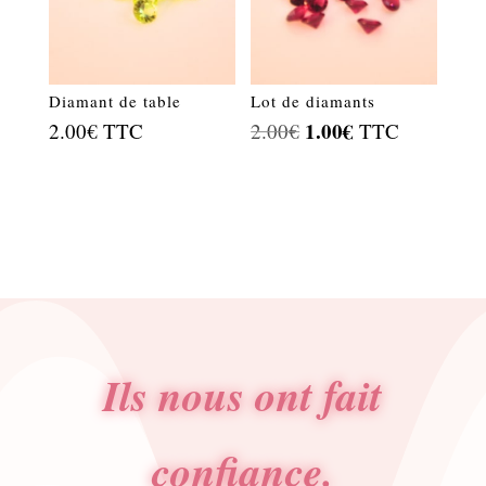
Diamant de table
Lot de diamants
Le
1.00
€
Le
2.00
€
TTC
2.00
€
TTC
prix
prix
initial
actuel
était :
est :
2.00€.
1.00€.
Ils nous ont fait
confiance.