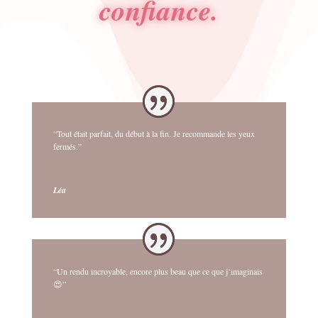
confiance.
“Tout était parfait, du début à la fin. Je recommande les yeux
fermés.”
Léa
“Un rendu incroyable, encore plus beau que ce que j’imaginais
😍”