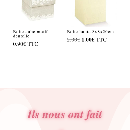
Boite cube motif
Boite haute 8x8x20cm
dentelle
Le
1.00
€
Le
2.00
€
TTC
0.90
€
TTC
prix
prix
initial
actuel
était :
est :
2.00€.
1.00€.
Ils nous ont fait