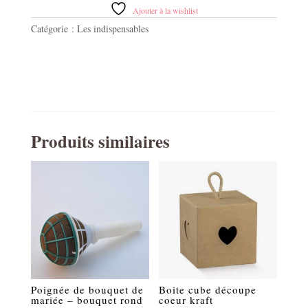
magique
Ajouter à la wishlist
polypro
Catégorie :
Les indispensables
Produits similaires
Poignée de bouquet de
Boite cube découpe
mariée – bouquet rond
coeur kraft