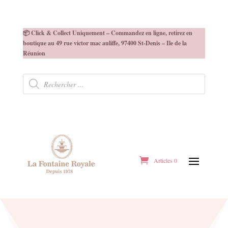
📦 Click & Collect Uniquement – Commandez en ligne, retirez en
boutique au 49 rue victor mac auliffe, 97400 St-Denis – Ile de la
Réunion
Recherche
de
produits
Articles 0