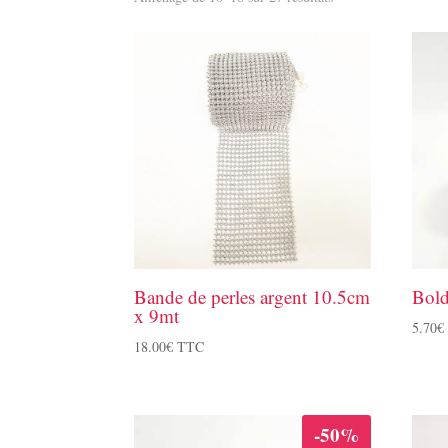
Bande de perles argent 10.5cm
Bol
x 9mt
5.70
€
18.00
€
TTC
-50%