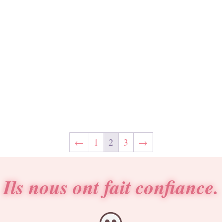
←
1
2
3
→
Ils nous ont fait confiance.