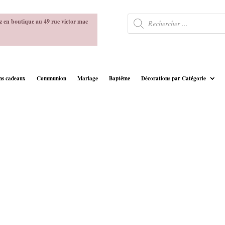
Recherche
z en boutique au 49 rue victor mac
de
produits
ins cadeaux
Communion
Mariage
Baptême
Décorations par Catégorie