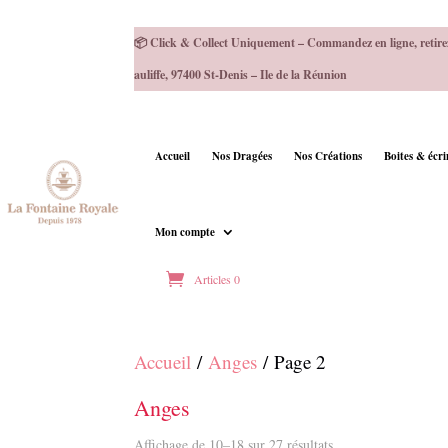
📦 Click & Collect Uniquement – Commandez en ligne, retire
auliffe, 97400 St-Denis – Ile de la Réunion
Accueil
Nos Dragées
Nos Créations
Boites & écr
Mon compte
Articles 0
Accueil
/
Anges
/ Page 2
Anges
Affichage de 10–18 sur 27 résultats