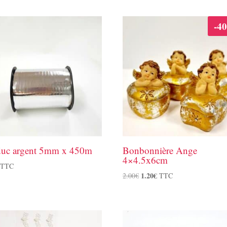
-4
duc argent 5mm x 450m
Bonbonnière Ange
4×4.5x6cm
TTC
Le
1.20
€
Le
2.00
€
TTC
prix
prix
initial
actuel
était :
est :
2.00€.
1.20€.