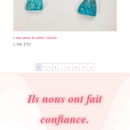
3 mini queue de sirène 1.6x4cm
1.50
€
TTC
1
2
3
4
…
11
12
13
→
Ils nous ont fait
confiance.