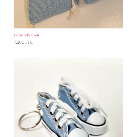
12 pochettes bleu
7.20
€
TTC