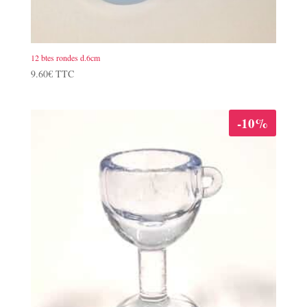
12 btes rondes d.6cm
9.60
€
TTC
-10%