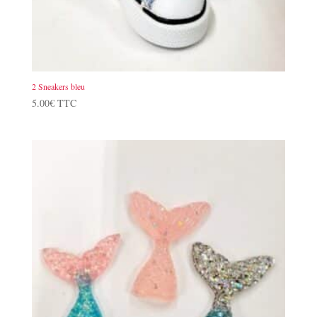
2 Sneakers bleu
5.00
€
TTC