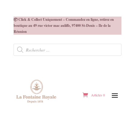
📦 Click & Collect Uniquement – Commandez en ligne, retirez en
boutique au 49 rue victor mac auliffe, 97400 St-Denis – Ile de la
Réunion
Recherche
de
produits
Articles 0