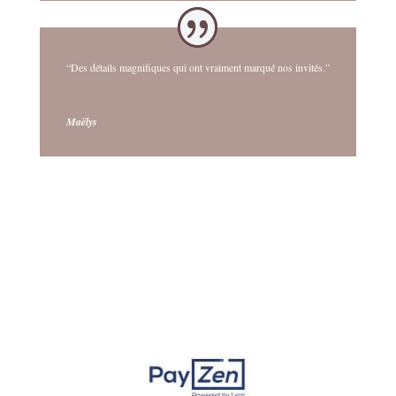
“Des détails magnifiques qui ont vraiment marqué nos invités.”
Maëlys