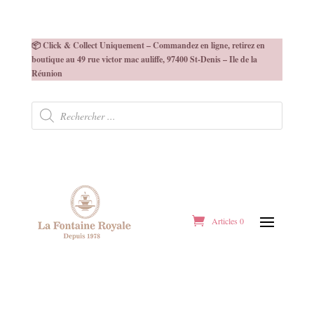
📦 Click & Collect Uniquement – Commandez en ligne, retirez en
boutique au 49 rue victor mac auliffe, 97400 St-Denis – Ile de la
Réunion
Recherche
de
produits
Articles 0