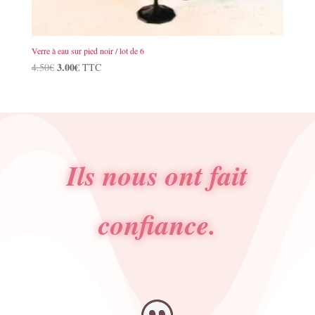
Verre à eau sur pied noir / lot de 6
Le
3.00
€
Le
4.50
€
TTC
prix
prix
initial
actuel
était :
est :
4.50€.
3.00€.
Ils nous ont fait
confiance.