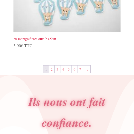
50 montgolfières ours h3.5cm
3.90
€
TTC
1
2
3
4
5
6
7
→
Ils nous ont fait
confiance.