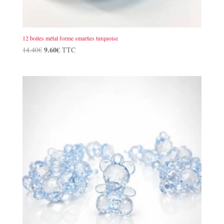
12 boites métal forme smarties turquoise
Le
9.60
€
Le
14.40
€
TTC
prix
prix
initial
actuel
était :
est :
14.40€.
9.60€.