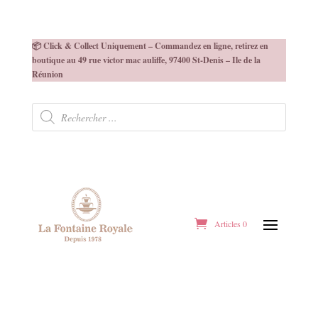
📦 Click & Collect Uniquement – Commandez en ligne, retirez en
boutique au 49 rue victor mac auliffe, 97400 St-Denis – Ile de la
Réunion
Recherche
de
produits
Articles 0