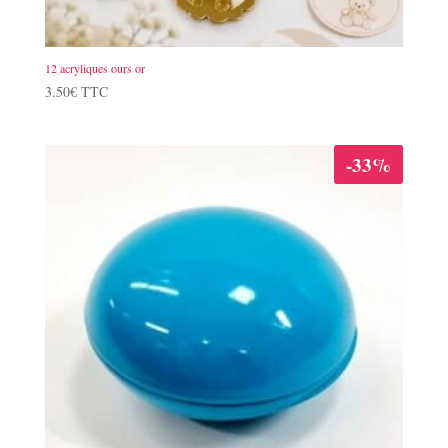
12 acryliques ours or
3.50
€
TTC
-33%