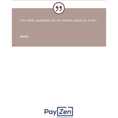
“Des détails magnifiques qui ont vraiment marqué nos invités.”
Maëlys