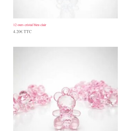
12 ours cristal bleu clair
4.20
€
TTC