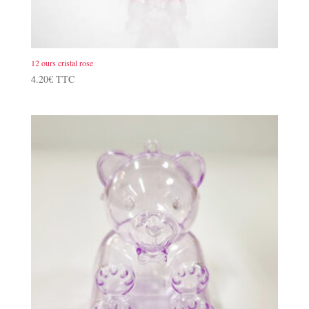
12 ours cristal rose
4.20
€
TTC