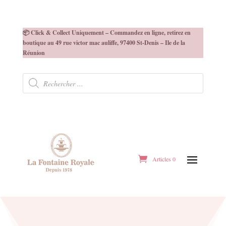
📦 Click & Collect Uniquement – Commandez en ligne, retirez en
boutique au 49 rue victor mac auliffe, 97400 St-Denis – Ile de la
Réunion
Recherche
de
produits
Articles 0