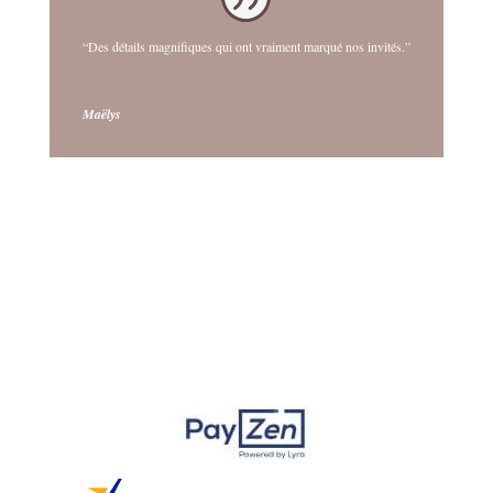
“Des détails magnifiques qui ont vraiment marqué nos invités.”
Maëlys